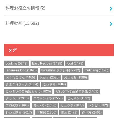
料理お役立ち情報
(2)
料理動画
(13,592)
タグ
cooking
(5243)
Easy Recipes
(1438)
food
(1478)
japanese food
(1895)
kurashiru [クラシル]
(2932)
mukbang
(1426)
おうちごはん
(4465)
おかず
(2526)
おつまみ
(1886)
きまぐれクック
(1684)
こっさり
(1684)
こっタソの自由気ままに
(1826)
だれウマ/学生筋肉男飯
(1402)
クラシル
(2913)
コウケンテツ
(2555)
ヒカキン
(1592)
プロの味
(1694)
モッパン
(1680)
リュウジ
(2077)
レシピ
(5782)
レシピ動画
(2617)
下厨房
(1300)
主菜
(2472)
作り方
(2461)