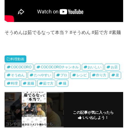
そうめんは茹でるなって本当？ #そうめん #茹で方 #素麺
料理動画
COCOCORO
COCOCOROチャンネル
おいしい
お店
そうめん
たべやすい
プロ
レシピ
作り方
夏
料理
素麺
茹で方
麺
この記事が気に入ったら
いいねしよう！