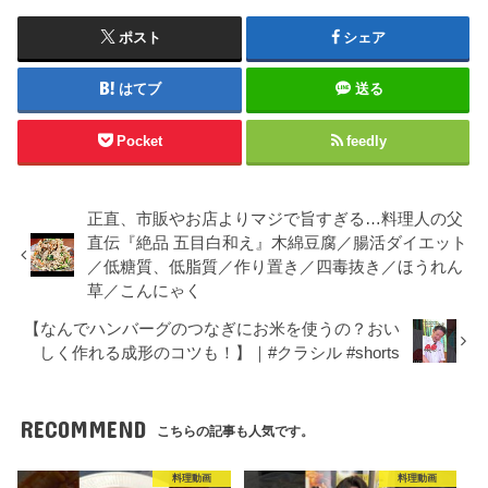
ポスト
シェア
はてブ
送る
Pocket
feedly
正直、市販やお店よりマジで旨すぎる…料理人の父
直伝『絶品 五目白和え』木綿豆腐／腸活ダイエット
／低糖質、低脂質／作り置き／四毒抜き／ほうれん
草／こんにゃく
【なんでハンバーグのつなぎにお米を使うの？おい
しく作れる成形のコツも！】｜#クラシル #shorts
RECOMMEND
こちらの記事も人気です。
料理動画
料理動画