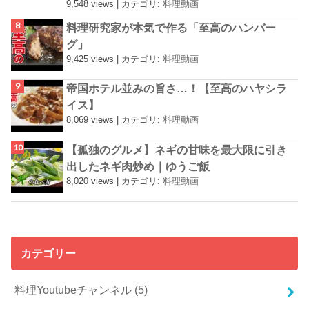
9,548 views
|
カテゴリ:
料理動画
料理研究家が本気で作る「至高のハンバー
グ」
9,425 views
|
カテゴリ:
料理動画
帝国ホテル並みの旨さ…！【至高のハヤシラ
イス】
8,069 views
|
カテゴリ:
料理動画
【孤独のグルメ】ネギの甘味を最大限に引き
出したネギ肉炒め｜ゆうご飯
8,020 views
|
カテゴリ:
料理動画
カテゴリー
料理Youtubeチャンネル
(5)