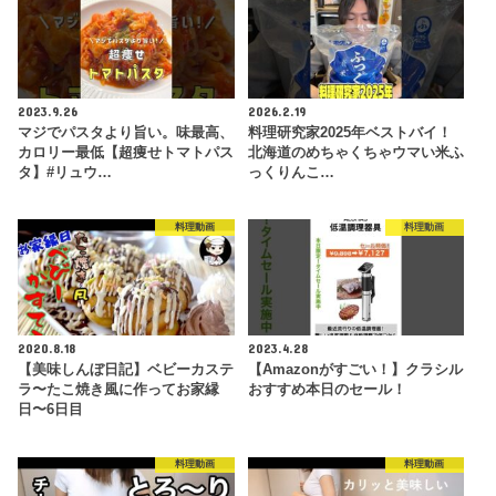
2023.9.26
2026.2.19
マジでパスタより旨い。味最高、
料理研究家2025年ベストバイ！
カロリー最低【超痩せトマトパス
北海道のめちゃくちゃウマい米ふ
タ】#リュウ…
っくりんこ…
料理動画
料理動画
2020.8.18
2023.4.28
【美味しんぼ日記】ベビーカステ
【Amazonがすごい！】クラシル
ラ〜たこ焼き風に作ってお家縁
おすすめ本日のセール！
日〜6日目
料理動画
料理動画