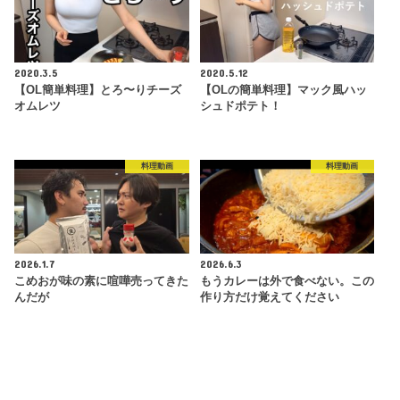
2020.3.5
2020.5.12
【OL簡単料理】とろ〜りチーズ
【OLの簡単料理】マック風ハッ
オムレツ
シュドポテト！
料理動画
料理動画
2026.1.7
2026.6.3
こめおが味の素に喧嘩売ってきた
もうカレーは外で食べない。この
んだが
作り方だけ覚えてください