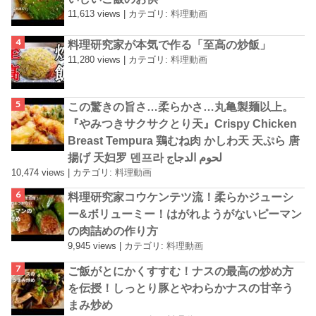
11,613 views
|
カテゴリ:
料理動画
料理研究家が本気で作る「至高の炒飯」
11,280 views
|
カテゴリ:
料理動画
この驚きの旨さ…柔らかさ…丸亀製麺以上。
『やみつきサクサクとり天』Crispy Chicken
Breast Tempura 鶏むね肉 かしわ天 天ぷら 唐
揚げ 天妇罗 덴프라 لحوم الدجاج
10,474 views
|
カテゴリ:
料理動画
料理研究家コウケンテツ流！柔らかジューシ
ー&ボリューミー！はがれようがないピーマン
の肉詰めの作り方
9,945 views
|
カテゴリ:
料理動画
ご飯がとにかくすすむ！ナスの最高の炒め方
を伝授！しっとり豚とやわらかナスの甘辛う
まみ炒め