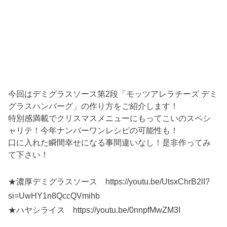
今回はデミグラスソース第2段「モッツアレラチーズ デミ
グラスハンバーグ」の作り方をご紹介します！
特別感満載でクリスマスメニューにもってこいのスペシ
ャリテ！今年ナンバーワンレシピの可能性も！
口に入れた瞬間幸せになる事間違いなし！是非作ってみ
て下さい！
★濃厚デミグラスソース https://youtu.be/UtsxChrB2lI?
si=UwHY1n8QccQVmihb
★ハヤシライス https://youtu.be/0nnpfMwZM3I