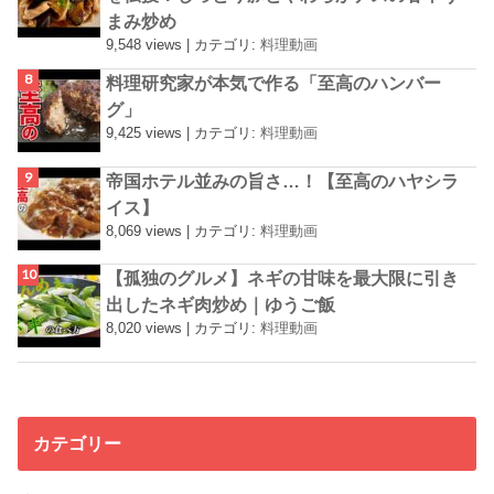
まみ炒め
9,548 views
|
カテゴリ:
料理動画
料理研究家が本気で作る「至高のハンバー
グ」
9,425 views
|
カテゴリ:
料理動画
帝国ホテル並みの旨さ…！【至高のハヤシラ
イス】
8,069 views
|
カテゴリ:
料理動画
【孤独のグルメ】ネギの甘味を最大限に引き
出したネギ肉炒め｜ゆうご飯
8,020 views
|
カテゴリ:
料理動画
カテゴリー