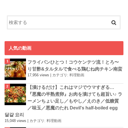
人気の動画
フライパンひとつ！コウケンテツ流！とろ〜
り甘酢&タルタルで食べる鶏むね肉チキン南蛮
17,956 views
|
カテゴリ:
料理動画
【漬けるだけ】これはマジでウマすぎる…
『悪魔の半熟煮卵』お肉を漬けても超旨い♪ ラ
ーメンちょい足し／もやし／えのき／低糖質
／味玉／悪魔のたれ Devil's half-boiled egg
달걀 요리
15,048 views
|
カテゴリ:
料理動画