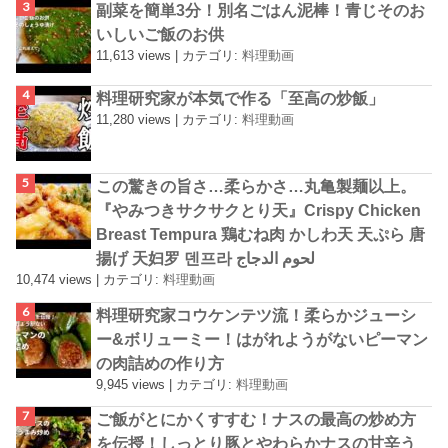
副菜を簡単3分！別名ごはん泥棒！青じそのお
いしいご飯のお供
11,613 views
|
カテゴリ:
料理動画
料理研究家が本気で作る「至高の炒飯」
11,280 views
|
カテゴリ:
料理動画
この驚きの旨さ…柔らかさ…丸亀製麺以上。
『やみつきサクサクとり天』Crispy Chicken
Breast Tempura 鶏むね肉 かしわ天 天ぷら 唐
揚げ 天妇罗 덴프라 لحوم الدجاج
10,474 views
|
カテゴリ:
料理動画
料理研究家コウケンテツ流！柔らかジューシ
ー&ボリューミー！はがれようがないピーマン
の肉詰めの作り方
9,945 views
|
カテゴリ:
料理動画
ご飯がとにかくすすむ！ナスの最高の炒め方
を伝授！しっとり豚とやわらかナスの甘辛う