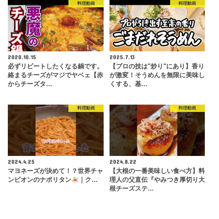
料理動画
料理動画
2020.10.15
2025.7.13
必ずリピートしたくなる鍋です。
【プロの技は"炒り"にあり】香り
絡まるチーズがマジでヤベェ【赤
が激変！そうめんを無限に美味し
からチーズタ…
くする、基…
料理動画
料理動画
2024.4.25
2024.8.22
マヨネーズが決めて！？世界チャ
【大根の一番美味しい食べ方】料
ンピオンのナポリタン
｜ク…
理人の父直伝『やみつき厚切り大
根チーズステ…