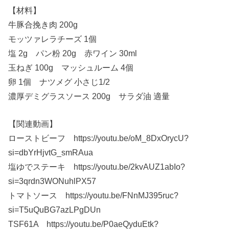
【材料】
牛豚合挽き肉 200g
モッツァレラチーズ 1個
塩 2g パン粉 20g 赤ワイン 30ml
玉ねぎ 100g マッシュルーム 4個
卵 1個 ナツメグ 小さじ1/2
濃厚デミグラスソース 200g サラダ油 適量
【関連動画】
ローストビーフ https://youtu.be/oM_8DxOrycU?
si=dbYrHjvtG_smRAua
塩ゆでステーキ https://youtu.be/2kvAUZ1abIo?
si=3qrdn3WONuhlPX57
トマトソース https://youtu.be/FNnMJ395ruc?
si=T5uQuBG7azLPgDUn
TSF61A https://youtu.be/P0aeQyduEtk?