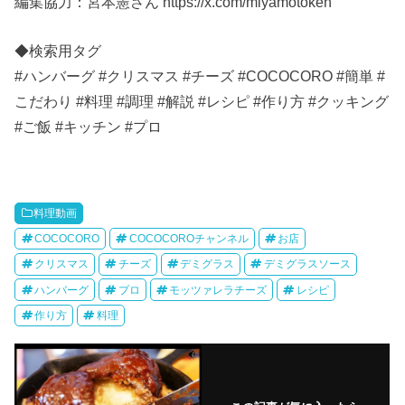
編集協力：宮本憲さん https://x.com/miyamotoken
◆検索用タグ
#ハンバーグ #クリスマス #チーズ #COCOCORO #簡単 #
こだわり #料理 #調理 #解説 #レシピ #作り方 #クッキング
#ご飯 #キッチン #プロ
料理動画
COCOCORO
COCOCOROチャンネル
お店
クリスマス
チーズ
デミグラス
デミグラスソース
ハンバーグ
プロ
モッツァレラチーズ
レシピ
作り方
料理