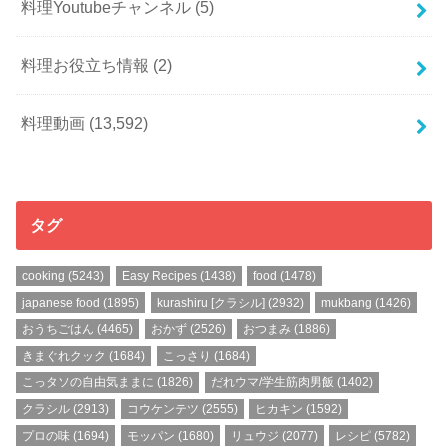
料理Youtubeチャンネル
(5)
料理お役立ち情報
(2)
料理動画
(13,592)
タグ
cooking
(5243)
Easy Recipes
(1438)
food
(1478)
japanese food
(1895)
kurashiru [クラシル]
(2932)
mukbang
(1426)
おうちごはん
(4465)
おかず
(2526)
おつまみ
(1886)
きまぐれクック
(1684)
こっさり
(1684)
こっタソの自由気ままに
(1826)
だれウマ/学生筋肉男飯
(1402)
クラシル
(2913)
コウケンテツ
(2555)
ヒカキン
(1592)
プロの味
(1694)
モッパン
(1680)
リュウジ
(2077)
レシピ
(5782)