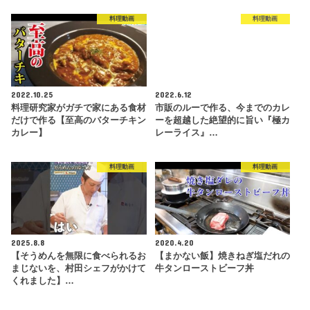
料理動画
料理動画
2022.10.25
2022.6.12
料理研究家がガチで家にある食材
市販のルーで作る、今までのカレ
だけで作る【至高のバターチキン
ーを超越した絶望的に旨い『極カ
カレー】
レーライス』…
料理動画
料理動画
2025.8.8
2020.4.20
【そうめんを無限に食べられるお
【まかない飯】焼きねぎ塩だれの
まじないを、村田シェフがかけて
牛タンローストビーフ丼
くれました】…