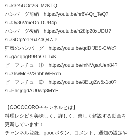
si=k3e5UOit2G_MzKTQ
ハンバーグ前編 https://youtu.be/nr6V-Qr_TeQ?
si=tJy36VmeDo-DUB4p
ハンバーグ後編 https://youtu.be/h28lp20xUDU?
si=GDq2e1e6JZ4Q47Je
狂気のハンバーグ https://youtu.be/qdDfJES-CWc?
si=gAcqpgB9BnO-LTxK
ビーフシチュー① https://youtu.be/mNVgarUen84?
si=z6wMcBVShbhWFRch
ビーフシチュー② https://youtu.be/8ELgZw5x1o0?
si=EhcjggdAU0wq8MYP
【COCOCOROチャンネルとは】
料理レシピを美味しく、詳しく、楽しく解説する動画を
更新しています！
チャンネル登録、goodボタン、コメント、通知の設定や