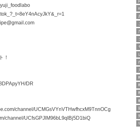
j
ji_foodlabo
iktok_?_t=8eY4nAcyJkY&_r=1
@gmail.com
ト！
AU-8DPApyYH/DR
com/channel/UCMGsVYnVTHwfhcxM9TnnOCg
channel/UCfsGPJlM96bL9qIBj5D1biQ