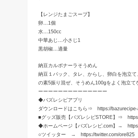
【レンジたまごスープ】
卵…1個
水…150cc
中華あじ…小さじ1
黒胡椒…適量
納豆カルボナーラそうめん
納豆１パック、タレ、からし、卵白を泡立て、
の素5振り混ぜ、そうめん100gをよく泡立
ーーーーーーーーーーーーーー
◆バズレシピアプリ
ダウンロードはこちら⇒ https://bazurecipe-a
■グッズ販売【バズレシピSTORE】⇒ https://ww
◆ホームページ【バズレシピ.com】→ https://ba
○ツイッター → https://twitter.com/ore825