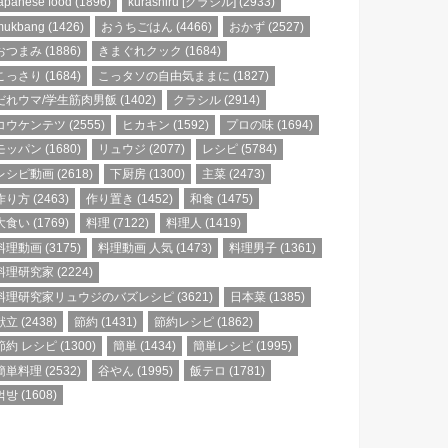
apanese food
(1896)
kurashiru [クラシル]
(2933)
mukbang
(1426)
おうちごはん
(4466)
おかず
(2527)
おつまみ
(1886)
きまぐれクック
(1684)
こっさり
(1684)
こっタソの自由気ままに
(1827)
だれウマ/学生筋肉男飯
(1402)
クラシル
(2914)
コウケンテツ
(2555)
ヒカキン
(1592)
プロの味
(1694)
モッパン
(1680)
リュウジ
(2077)
レシピ
(5784)
レシピ動画
(2618)
下厨房
(1300)
主菜
(2473)
作り方
(2463)
作り置き
(1452)
和食
(1475)
大食い
(1769)
料理
(7122)
料理人
(1419)
料理動画
(3175)
料理動画 人気
(1473)
料理男子
(1361)
料理研究家
(2224)
料理研究家リュウジのバズレシピ
(3621)
日本菜
(1385)
献立
(2438)
節約
(1431)
節約レシピ
(1862)
節約 レシピ
(1300)
簡単
(1434)
簡単レシピ
(1995)
簡単料理
(2532)
谷やん
(1995)
飯テロ
(1781)
먹방
(1608)