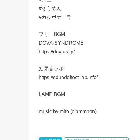
#そうめん
#カルボナーラ
フリーBGM
DOVA-SYNDROME
https://dova-s.jp/
効果音ラボ
https://soundeffect-lab.info/
LAMP BGM
music by mito (clammbon)