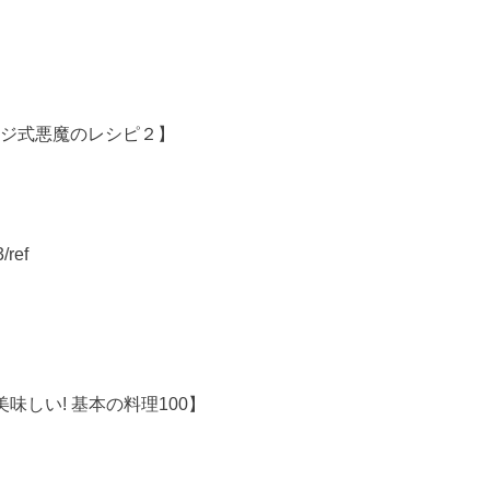
ウジ式悪魔のレシピ２】
/ref
味しい! 基本の料理100】