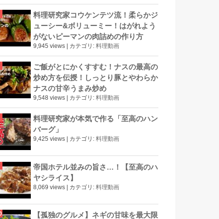
料理研究家コウケンテツ流！柔らかジ
ューシー&ボリューミー！はがれよう
がないピーマンの肉詰めの作り方
9,945 views
|
カテゴリ:
料理動画
ご飯がとにかくすすむ！ナスの最高の
炒め方を伝授！しっとり豚とやわらか
ナスの甘辛うまみ炒め
9,548 views
|
カテゴリ:
料理動画
料理研究家が本気で作る「至高のハン
バーグ」
9,425 views
|
カテゴリ:
料理動画
帝国ホテル並みの旨さ…！【至高のハ
ヤシライス】
8,069 views
|
カテゴリ:
料理動画
【孤独のグルメ】ネギの甘味を最大限