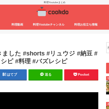
料理Youtubeまとめ
料理動画
料理Youtubeチャンネル
料理お役立ち情報
 #shorts #リュウジ #納豆 #
シピ #料理 #バズレシピ
はてブ
送る
Pocket