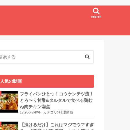
search
人気の動画
フライパンひとつ！コウケンテツ流！
とろ〜り甘酢&タルタルで食べる鶏む
ね肉チキン南蛮
17,956 views
|
カテゴリ:
料理動画
【漬けるだけ】これはマジでウマすぎ