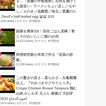
る…『悪魔の半熟煮卵』お肉を漬けて
も超旨い♪ ラーメンちょい足し／もや
し／えのき／低糖質／味玉／悪魔のた
 Devil's half-boiled egg 달걀 요리
,048 views
|
カテゴリ:
料理動画
副菜を簡単3分！別名ごはん泥棒！青
じそのおいしいご飯のお供
11,613 views
|
カテゴリ:
料理動画
料理研究家が本気で作る「至高の炒
飯」
11,280 views
|
カテゴリ:
料理動画
この驚きの旨さ…柔らかさ…丸亀製麺
以上。『やみつきサクサクとり天』
Crispy Chicken Breast Tempura 鶏む
ね肉 かしわ天 天ぷら 唐揚げ 天妇罗
덴프라 لحوم الدجاج
,474 views
|
カテゴリ:
料理動画