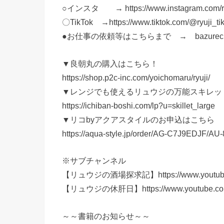
○インスタ → https://www.instagram.com/ryu
〇TikTok →https://www.tiktok.com/@ryuji_t
●お仕事の依頼等はこちらまで → bazurecipe
▼良朝丸の購入はこちら！
https://shop.p2c-inc.com/yoichomaru/ryuji/
▼レンジでも使えるリュウジの万能スキレッ
https://ichiban-boshi.com/lp?u=skillet_large
▼リコbyアクアスタイルのお申込はこちら
https://aqua-style.jp/order/AG-C7J9EDJF/
※サブチャンネル
【リュウジの酒場探求記】https://www.youtube.
【リュウジの休肝日】https://www.youtube.com/
～～書籍のお知らせ～～