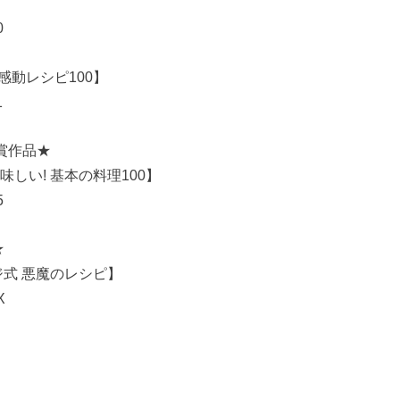
0
感動レシピ100】
1
賞作品★
しい! 基本の料理100】
5
★
ジ式 悪魔のレシピ】
X