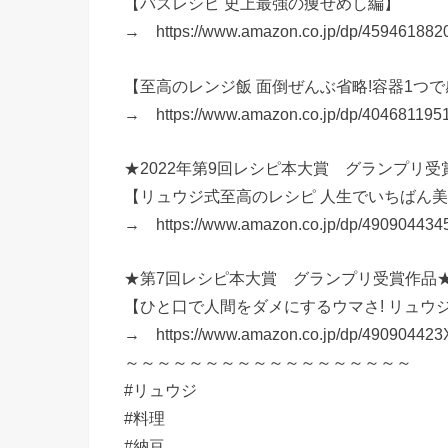
【バズレシピ 史上最強の痩せめし編】
→ https://www.amazon.co.jp/dp/459461882
【至高のレンジ飯 面倒ぜんぶ省略!容器1つで
→ https://www.amazon.co.jp/dp/404681195
★2022年第9回レシピ本大賞 グランプリ受
【リュウジ式至高のレシピ 人生でいちばん美味
→ https://www.amazon.co.jp/dp/490904434
★第7回レシピ本大賞 グランプリ受賞作品
【ひと口で人間をダメにするウマさ! リュウ
→ https://www.amazon.co.jp/dp/490904423
～～～～～～～～～～～～～～～～～～
#リュウジ
#料理
#納豆