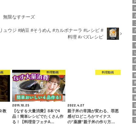
j
。無限なすチーズ
リュウジ #納豆 #そうめん #カルボナーラ #レシピ #
料理 #バズレシピ
動画
料理動画
料理動画
2019.10.25
2022.4.27
タ教
【なすを大量消費】8本で4
親子丼の常識が変わる、罪悪
品！簡単レシピでたくさん作
感ゼロどころかマイナス
る！【料理音フェチA…
の“薬膳“親子丼の作り方…