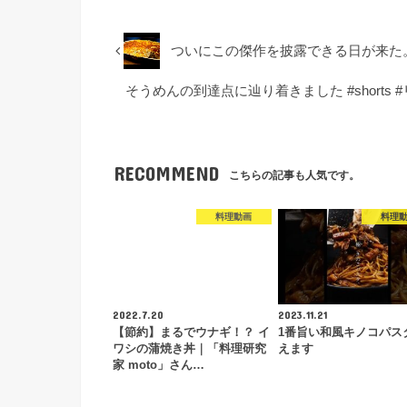
ついにこの傑作を披露できる日が来た
そうめんの到達点に辿り着きました #shorts #
RECOMMEND
こちらの記事も人気です。
料理動画
料理
2022.7.20
2023.11.21
【節約】まるでウナギ！？ イ
1番旨い和風キノコパス
ワシの蒲焼き丼｜「料理研究
えます
家 moto」さん…