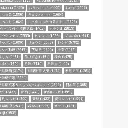
apanese food
(1895)
kurashiru [クラシル]
(2932)
mukbang
(1426)
おうちごはん
(4465)
おかず
(2526)
おつまみ
(1886)
きまぐれクック
(1684)
こっさり
(1684)
こっタソの自由気ままに
(1826)
だれウマ/学生筋肉男飯
(1402)
クラシル
(2913)
コウケンテツ
(2555)
ヒカキン
(1592)
プロの味
(1694)
モッパン
(1680)
リュウジ
(2077)
レシピ
(5782)
レシピ動画
(2617)
下厨房
(1300)
主菜
(2472)
作り方
(2461)
作り置き
(1451)
和食
(1475)
大食い
(1769)
料理
(7119)
料理人
(1419)
料理動画
(3174)
料理動画 人気
(1473)
料理男子
(1361)
料理研究家
(2224)
料理研究家リュウジのバズレシピ
(3619)
日本菜
(1385)
献立
(2437)
節約
(1431)
節約レシピ
(1861)
節約 レシピ
(1300)
簡単
(1433)
簡単レシピ
(1994)
簡単料理
(2531)
谷やん
(1995)
飯テロ
(1781)
먹방
(1608)