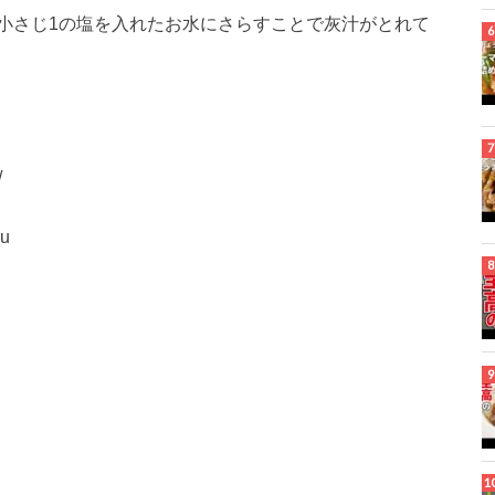
小さじ1の塩を入れたお水にさらすことで灰汁がとれて
/
ru