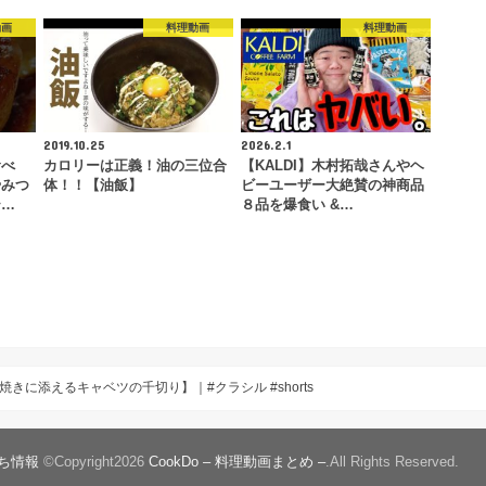
動画
料理動画
料理動画
2019.10.25
2026.2.1
食べ
カロリーは正義！油の三位合
【KALDI】木村拓哉さんやヘ
やみつ
体！！【油飯】
ビーユーザー大絶賛の神商品
テ…
８品を爆食い &…
に添えるキャベツの千切り】｜#クラシル #shorts
ち情報
©Copyright2026
CookDo – 料理動画まとめ –
.All Rights Reserved.