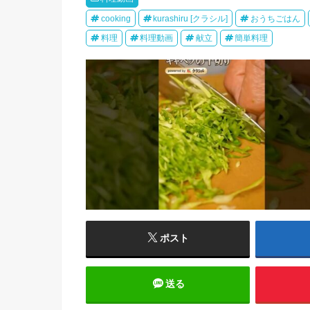
cooking
kurashiru [クラシル]
おうちごはん
料理
料理動画
献立
簡単料理
ポスト
送る