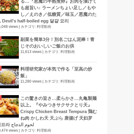
る…『悪魔の半熟煮卵』お肉を漬けて
も超旨い♪ ラーメンちょい足し／もや
し／えのき／低糖質／味玉／悪魔のた
 Devil's half-boiled egg 달걀 요리
,048 views
|
カテゴリ:
料理動画
副菜を簡単3分！別名ごはん泥棒！青
じそのおいしいご飯のお供
11,613 views
|
カテゴリ:
料理動画
料理研究家が本気で作る「至高の炒
飯」
11,280 views
|
カテゴリ:
料理動画
この驚きの旨さ…柔らかさ…丸亀製麺
以上。『やみつきサクサクとり天』
Crispy Chicken Breast Tempura 鶏む
ね肉 かしわ天 天ぷら 唐揚げ 天妇罗
덴프라 لحوم الدجاج
,474 views
|
カテゴリ:
料理動画