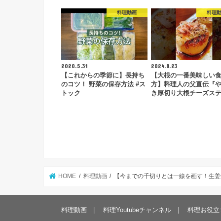
料理動画
料理
2020.5.31
2024.8.23
【これからの季節に】長持ち
【大根の一番美味しい
のコツ！ 野菜の保存方法 #ス
方】料理人の父直伝『
トック
き厚切り大根チーズス
HOME
料理動画
【今までの千切りとは一線を画す！生姜焼き
料理動画
料理Youtubeチャンネル
料理お役立