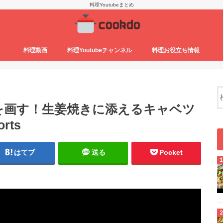
料理Youtubeまとめ
料理動画
料理Youtubeチャンネル
料理お役立ち情報
を画す！生姜焼きに添えるキャベツ
rts
はてブ
送る
Pocket