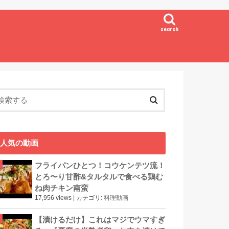
search
人気の動画
フライパンひとつ！コウケンテツ流！
とろ〜り甘酢&タルタルで食べる鶏む
ね肉チキン南蛮
17,956 views
|
カテゴリ:
料理動画
【漬けるだけ】これはマジでウマすぎ