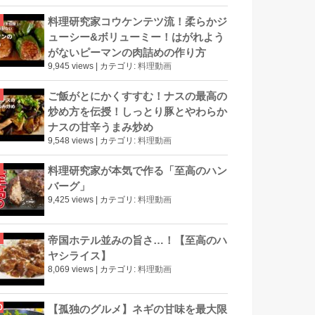
料理研究家コウケンテツ流！柔らかジ
ューシー&ボリューミー！はがれよう
がないピーマンの肉詰めの作り方
9,945 views
|
カテゴリ:
料理動画
ご飯がとにかくすすむ！ナスの最高の
炒め方を伝授！しっとり豚とやわらか
ナスの甘辛うまみ炒め
9,548 views
|
カテゴリ:
料理動画
料理研究家が本気で作る「至高のハン
バーグ」
9,425 views
|
カテゴリ:
料理動画
帝国ホテル並みの旨さ…！【至高のハ
ヤシライス】
8,069 views
|
カテゴリ:
料理動画
【孤独のグルメ】ネギの甘味を最大限