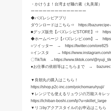
・かけうま！台湾まぜ麺の素（丸美屋）
ーーーーーーーーーーーーーー
◆バズレシピアプリ
ダウンロードはこちら⇒ https://bazurecipe-a
■グッズ販売【バズレシピSTORE】⇒ https://ww
◆ホームページ【バズレシピ.com】→ https://ba
○ツイッター → https://twitter.com/ore825
○インスタ → https://www.instagram.com/ryu
〇TikTok →https://www.tiktok.com/@ryuji_t
●お仕事の依頼等はこちらまで → bazurecipe
▼良朝丸の購入はこちら！
https://shop.p2c-inc.com/yoichomaru/ryuji/
▼レンジでも使えるリュウジの万能スキレッ
https://ichiban-boshi.com/lp?u=skillet_large
▼リコbyアクアスタイルのお申込はこちら