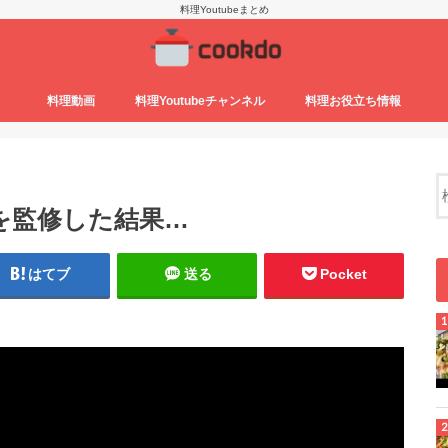
料理Youtubeまとめ
料理動画
料理Youtubeチャンネル
料理お役立ち情報
を監修した結果…
はてブ
送る
Pocket