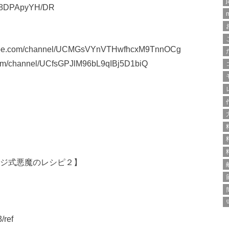
j
AU-8DPApyYH/DR
com/channel/UCMGsVYnVTHwfhcxM9TnnOCg
channel/UCfsGPJlM96bL9qIBj5D1biQ
ウジ式悪魔のレシピ２】
/ref