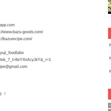
pp.com
w.bazu-goods.com/
zurecipe.com/
ji_foodlabo
iktok_?_t=8eY4nAcyJkY&_r=1
@gmail.com
ト！