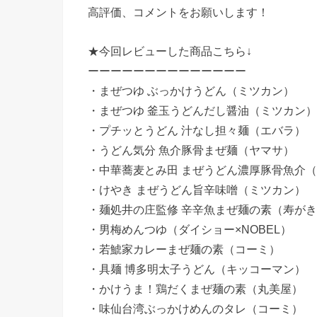
高評価、コメントをお願いします！
★今回レビューした商品こちら↓
ーーーーーーーーーーーーーー
・まぜつゆ ぶっかけうどん（ミツカン）
・まぜつゆ 釜玉うどんだし醤油（ミツカン）
・プチッとうどん 汁なし担々麺（エバラ）
・うどん気分 魚介豚骨まぜ麺（ヤマサ）
・中華蕎麦とみ田 まぜうどん濃厚豚骨魚介
・けやき まぜうどん旨辛味噌（ミツカン）
・麺処井の庄監修 辛辛魚まぜ麺の素（寿が
・男梅めんつゆ（ダイショー×NOBEL）
・若鯱家カレーまぜ麺の素（コーミ）
・具麺 博多明太子うどん（キッコーマン）
・かけうま！鶏だくまぜ麺の素（丸美屋）
・味仙台湾ぶっかけめんのタレ（コーミ）