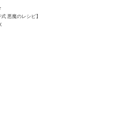
★
ジ式 悪魔のレシピ】
X