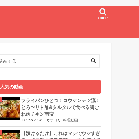
search
人気の動画
フライパンひとつ！コウケンテツ流！
とろ〜り甘酢&タルタルで食べる鶏む
ね肉チキン南蛮
17,956 views
|
カテゴリ:
料理動画
【漬けるだけ】これはマジでウマすぎ