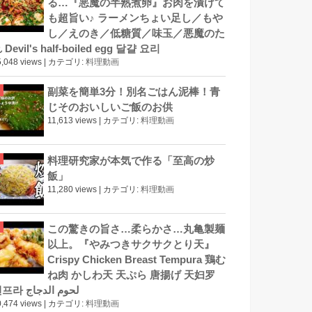
る…『悪魔の半熟煮卵』お肉を漬けて
も超旨い♪ ラーメンちょい足し／もや
し／えのき／低糖質／味玉／悪魔のた
 Devil's half-boiled egg 달걀 요리
,048 views
|
カテゴリ:
料理動画
副菜を簡単3分！別名ごはん泥棒！青
じそのおいしいご飯のお供
11,613 views
|
カテゴリ:
料理動画
料理研究家が本気で作る「至高の炒
飯」
11,280 views
|
カテゴリ:
料理動画
この驚きの旨さ…柔らかさ…丸亀製麺
以上。『やみつきサクサクとり天』
Crispy Chicken Breast Tempura 鶏む
ね肉 かしわ天 天ぷら 唐揚げ 天妇罗
덴프라 لحوم الدجاج
,474 views
|
カテゴリ:
料理動画