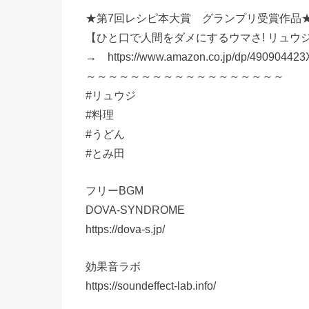
★第7回レシピ本大賞 グランプリ受賞作品
【ひと口で人間をダメにするウマさ! リュウ
→ https://www.amazon.co.jp/dp/490904423
～～～～～～～～～～～～～～～～～～
#リュウジ
#料理
#うどん
#とみ田
フリーBGM
DOVA-SYNDROME
https://dova-s.jp/
効果音ラボ
https://soundeffect-lab.info/