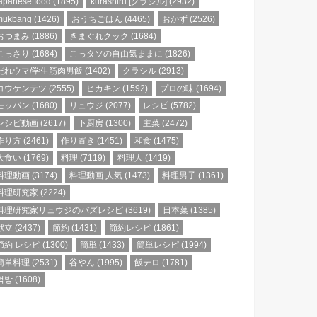
apanese food
(1895)
kurashiru [クラシル]
(2932)
mukbang
(1426)
おうちごはん
(4465)
おかず
(2526)
おつまみ
(1886)
きまぐれクック
(1684)
こっさり
(1684)
こっタソの自由気ままに
(1826)
だれウマ/学生筋肉男飯
(1402)
クラシル
(2913)
コウケンテツ
(2555)
ヒカキン
(1592)
プロの味
(1694)
モッパン
(1680)
リュウジ
(2077)
レシピ
(5782)
レシピ動画
(2617)
下厨房
(1300)
主菜
(2472)
作り方
(2461)
作り置き
(1451)
和食
(1475)
大食い
(1769)
料理
(7119)
料理人
(1419)
料理動画
(3174)
料理動画 人気
(1473)
料理男子
(1361)
料理研究家
(2224)
料理研究家リュウジのバズレシピ
(3619)
日本菜
(1385)
献立
(2437)
節約
(1431)
節約レシピ
(1861)
節約 レシピ
(1300)
簡単
(1433)
簡単レシピ
(1994)
簡単料理
(2531)
谷やん
(1995)
飯テロ
(1781)
먹방
(1608)