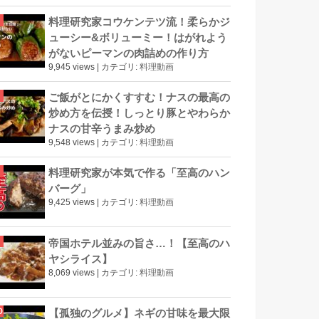
料理研究家コウケンテツ流！柔らかジ
ューシー&ボリューミー！はがれよう
がないピーマンの肉詰めの作り方
9,945 views
|
カテゴリ:
料理動画
ご飯がとにかくすすむ！ナスの最高の
炒め方を伝授！しっとり豚とやわらか
ナスの甘辛うまみ炒め
9,548 views
|
カテゴリ:
料理動画
料理研究家が本気で作る「至高のハン
バーグ」
9,425 views
|
カテゴリ:
料理動画
帝国ホテル並みの旨さ…！【至高のハ
ヤシライス】
8,069 views
|
カテゴリ:
料理動画
【孤独のグルメ】ネギの甘味を最大限