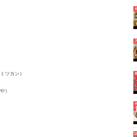
（ミツカン）
きや）