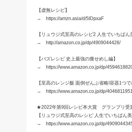
【虚無レシピ】
→ https://amzn.asia/d/5IDpxaF
【リュウジ式至高のレシピ2 人生でいちばん美
→ http://amazon.co.jp/dp/4909044426/
【バズレシピ 史上最強の痩せめし編】
→ https://www.amazon.co.jp/dp/459461882
【至高のレンジ飯 面倒ぜんぶ省略!容器1つで
→ https://www.amazon.co.jp/dp/404681195
★2022年第9回レシピ本大賞 グランプリ受
【リュウジ式至高のレシピ 人生でいちばん美味
→ https://www.amazon.co.jp/dp/490904434