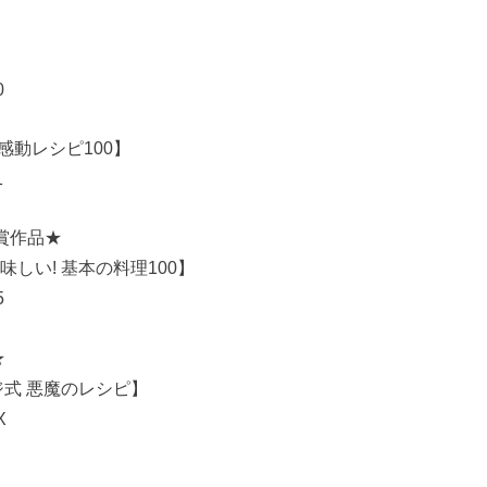
0
感動レシピ100】
1
賞作品★
しい! 基本の料理100】
5
★
ジ式 悪魔のレシピ】
X