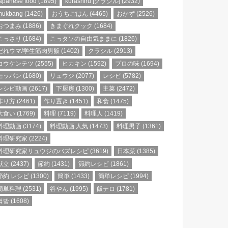
apanese food
(1895)
kurashiru [クラシル]
(2932)
mukbang
(1426)
おうちごはん
(4465)
おかず
(2526)
おつまみ
(1886)
きまぐれクック
(1684)
こっさり
(1684)
こっタソの自由気ままに
(1826)
だれウマ/学生筋肉男飯
(1402)
クラシル
(2913)
コウケンテツ
(2555)
ヒカキン
(1592)
プロの味
(1694)
モッパン
(1680)
リュウジ
(2077)
レシピ
(5782)
レシピ動画
(2617)
下厨房
(1300)
主菜
(2472)
作り方
(2461)
作り置き
(1451)
和食
(1475)
大食い
(1769)
料理
(7119)
料理人
(1419)
料理動画
(3174)
料理動画 人気
(1473)
料理男子
(1361)
料理研究家
(2224)
料理研究家リュウジのバズレシピ
(3619)
日本菜
(1385)
献立
(2437)
節約
(1431)
節約レシピ
(1861)
節約 レシピ
(1300)
簡単
(1433)
簡単レシピ
(1994)
簡単料理
(2531)
谷やん
(1995)
飯テロ
(1781)
먹방
(1608)