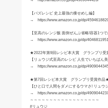
【バズレシピ 史上最強の痩せめし編】
→ https://www.amazon.co.jp/dp/459461882
【至高のレンジ飯 面倒ぜんぶ省略!容器1つで
→ https://www.amazon.co.jp/dp/404681195
★2022年第9回レシピ本大賞 グランプリ受
【リュウジ式至高のレシピ 人生でいちばん美味
→ https://www.amazon.co.jp/dp/490904434
★第7回レシピ本大賞 グランプリ受賞作品
【ひと口で人間をダメにするウマさ! リュウ
→ https://www.amazon.co.jp/dp/490904423
～～～～～～～～～～～～～～～～～～
#リュウジ