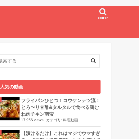
search
人気の動画
フライパンひとつ！コウケンテツ流！
とろ〜り甘酢&タルタルで食べる鶏む
ね肉チキン南蛮
17,956 views
|
カテゴリ:
料理動画
【漬けるだけ】これはマジでウマすぎ