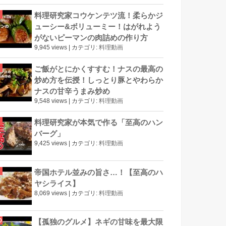
料理研究家コウケンテツ流！柔らかジ
ューシー&ボリューミー！はがれよう
がないピーマンの肉詰めの作り方
9,945 views
|
カテゴリ:
料理動画
ご飯がとにかくすすむ！ナスの最高の
炒め方を伝授！しっとり豚とやわらか
ナスの甘辛うまみ炒め
9,548 views
|
カテゴリ:
料理動画
料理研究家が本気で作る「至高のハン
バーグ」
9,425 views
|
カテゴリ:
料理動画
帝国ホテル並みの旨さ…！【至高のハ
ヤシライス】
8,069 views
|
カテゴリ:
料理動画
【孤独のグルメ】ネギの甘味を最大限