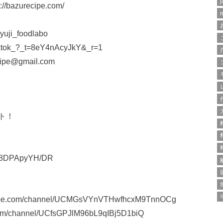
j
zurecipe.com/
ji_foodlabo
iktok_?_t=8eY4nAcyJkY&_r=1
@gmail.com
ト！
AU-8DPApyYH/DR
com/channel/UCMGsVYnVTHwfhcxM9TnnOCg
channel/UCfsGPJlM96bL9qIBj5D1biQ