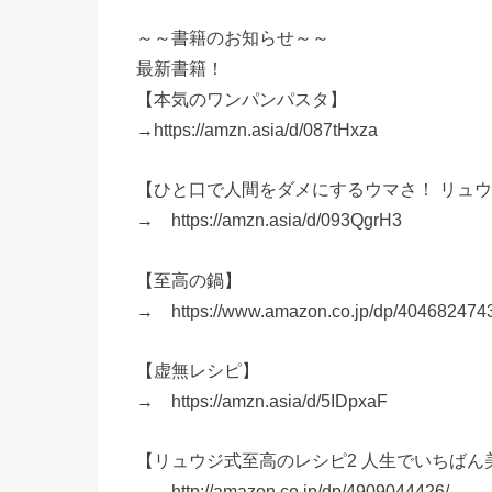
～～書籍のお知らせ～～
最新書籍！
【本気のワンパンパスタ】
→https://amzn.asia/d/087tHxza
【ひと口で人間をダメにするウマさ！ リュ
→ https://amzn.asia/d/093QgrH3
【至高の鍋】
→ https://www.amazon.co.jp/dp/4046824743
【虚無レシピ】
→ https://amzn.asia/d/5IDpxaF
【リュウジ式至高のレシピ2 人生でいちばん美
→ http://amazon.co.jp/dp/4909044426/