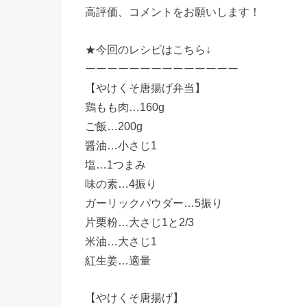
高評価、コメントをお願いします！
★今回のレシピはこちら↓
ーーーーーーーーーーーーーー
【やけくそ唐揚げ弁当】
鶏もも肉…160g
ご飯…200g
醤油…小さじ1
塩…1つまみ
味の素…4振り
ガーリックパウダー…5振り
片栗粉…大さじ1と2/3
米油…大さじ1
紅生姜…適量
【やけくそ唐揚げ】