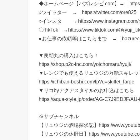
◆ホームページ【バズレシピ.com】→ https://ba
○ツイッター → https://twitter.com/ore825
○インスタ → https://www.instagram.com/ryu
〇TikTok →https://www.tiktok.com/@ryuji_t
●お仕事の依頼等はこちらまで → bazurecipe
▼良朝丸の購入はこちら！
https://shop.p2c-inc.com/yoichomaru/ryuji/
▼レンジでも使えるリュウジの万能スキレッ
https://ichiban-boshi.com/lp?u=skillet_large
▼リコbyアクアスタイルのお申込はこちら
https://aqua-style.jp/order/AG-C7J9EDJF/
※サブチャンネル
【リュウジの酒場探求記】https://www.youtube.
【リュウジの休肝日】https://www.youtube.com/