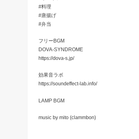
#料理
#唐揚げ
#弁当
フリーBGM
DOVA-SYNDROME
https://dova-s.jp/
効果音ラボ
https://soundeffect-lab.info/
LAMP BGM
music by mito (clammbon)