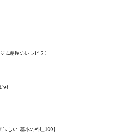
ウジ式悪魔のレシピ２】
/ref
味しい! 基本の料理100】