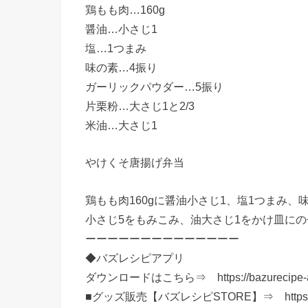
鶏もも肉…160g
醤油…小さじ1
塩…1つまみ
味の素…4振り
ガーリックパウダー…5振り
片栗粉…大さじ1と2/3
米油…大さじ1
やけくそ唐揚げ弁当
鶏もも肉160gに醤油小さじ1、塩1つまみ
小さじ5をもみこみ、油大さじ1をかけ皿にのせ
ーーーーーーーーーーーーーー
◆バズレシピアプリ
ダウンロードはこちら⇒ https://bazurecipe-a
■グッズ販売【バズレシピSTORE】⇒ https://ww