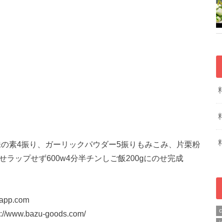
、味の素4振り、ガーリックパウダー5振りもみこみ、片栗粉
ラップせず600w4分半チンしご飯200gにのせ完成
pp.com
w.bazu-goods.com/