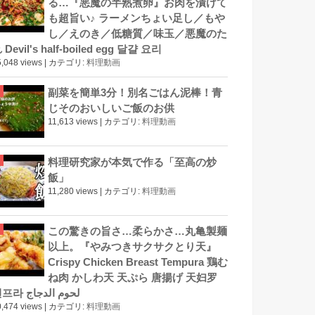
る…『悪魔の半熟煮卵』お肉を漬けて
も超旨い♪ ラーメンちょい足し／もや
し／えのき／低糖質／味玉／悪魔のた
 Devil's half-boiled egg 달걀 요리
,048 views
|
カテゴリ:
料理動画
副菜を簡単3分！別名ごはん泥棒！青
じそのおいしいご飯のお供
11,613 views
|
カテゴリ:
料理動画
料理研究家が本気で作る「至高の炒
飯」
11,280 views
|
カテゴリ:
料理動画
この驚きの旨さ…柔らかさ…丸亀製麺
以上。『やみつきサクサクとり天』
Crispy Chicken Breast Tempura 鶏む
ね肉 かしわ天 天ぷら 唐揚げ 天妇罗
덴프라 لحوم الدجاج
,474 views
|
カテゴリ:
料理動画