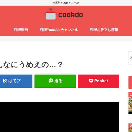
料理Youtubeまとめ
料理動画
料理Youtubeチャンネル
料理お役立ち情報
んなにうめえの…？
はてブ
送る
Pocket