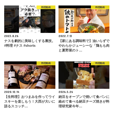
料理動画
料理動画
2023.8.26
2022.7.13
ナスを劇的に美味しくする裏技。
【家にある調味料で】油いらずで
#料理 #ナス #shorts
やわらかジューシーな「鶏もも肉
と夏野菜のト…
料理動画
料理動画
2020.12.14
2026.5.26
【生料理】おつまみを作ってウイ
納豆をオーブンで焼いて食パンに
スキーを楽しもう！大西が大いに
絡めて食べる納豆チーズ焼きが料
語るスコッチ…
理研究家今年…