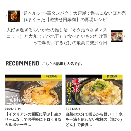
超ヘルシー•高タンパク！大戸屋で過去にないほど売
れまくった【激痩せ回鍋肉】の再現レシピ
大好き過ぎるちいかわの推し活（オタ活うさぎマス
コット）と大丸（デパ地下）で食べたいものだけ買
って爆食いするだけの最高に贅沢な日
RECOMMEND
こちらの記事も人気です。
料理動画
料理動画
2021.10.14
2021.12.8
【イタリアンの巨匠に学ぶ】生ク
白菜の水分で煮るから旨い！！水
リームなしでお手軽にトロうまな
を一滴も使わない究極の【無水う
カルボナーラ…
どん】で優勝…