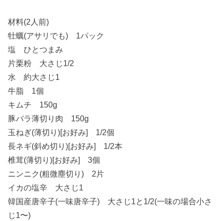
材料(2人前)
牡蠣(アサリでも) 1パック
塩 ひとつまみ
片栗粉 大さじ1/2
水 約大さじ1
牛脂 1個
キムチ 150g
豚バラ薄切り肉 150g
玉ねぎ(薄切り)[お好み] 1/2個
長ネギ(斜め切り)[お好み] 1/2本
椎茸(薄切り)[お好み] 3個
ニンニク(粗微塵切り) 2片
イカの塩辛 大さじ1
韓国産唐辛子(一味唐辛子) 大さじ1と1/2(一味の場合小さ
じ1〜)