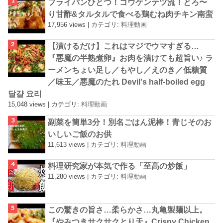
フライパンひとつ！コウケンテツ流！とろ〜
り甘酢&タルタルで食べる鶏むね肉チキン南蛮
17,956 views
|
カテゴリ:
料理動画
【漬けるだけ】これはマジでウマすぎる…
『悪魔の半熟煮卵』お肉を漬けても超旨い♪ ラ
ーメンちょい足し／もやし／えのき／低糖質
／味玉／悪魔のたれ Devil's half-boiled egg
달걀 요리
15,048 views
|
カテゴリ:
料理動画
副菜を簡単3分！別名ごはん泥棒！青じそのお
いしいご飯のお供
11,613 views
|
カテゴリ:
料理動画
料理研究家が本気で作る「至高の炒飯」
11,280 views
|
カテゴリ:
料理動画
この驚きの旨さ…柔らかさ…丸亀製麺以上。
『やみつきサクサクとり天』Crispy Chicken