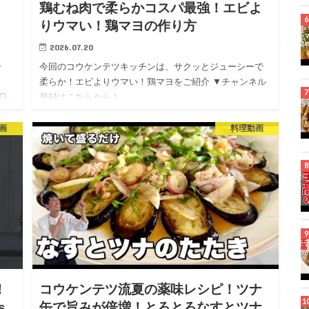
鶏むね肉で柔らかコスパ最強！エビよ
りウマい！鶏マヨの作り方
2026.07.20
ター
今回のコウケンテツキッチンは、サクッとジューシーで
柔らか！エビよりウマい！鶏マヨをご紹介 ▼チャンネル
8D-
登録はこちらから！
https://www.youtube.com/channel/UC3p5OTQsMEnmZkt
W…
画
料理動画
！
コウケンテツ流夏の薬味レシピ！ツナ
s
缶で旨みが倍増！とろとろなすとツナ