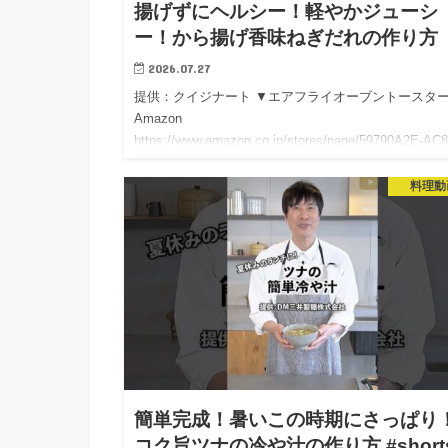
揚げずにヘルシー！軽やかジューシ
ー！から揚げ香味ねぎだれの作り方
2026.07.27
提供：クイジナート ▼エアフライオーブントース
Amazon
https://www.amazon.co.jp/stores/page/59790A2E-AC
4A03-A245-8F0409871CBF?ch…
料理動
簡単完成！暑いこの時期にさっぱり
コク旨ツナの冷や汁の作り方 #short