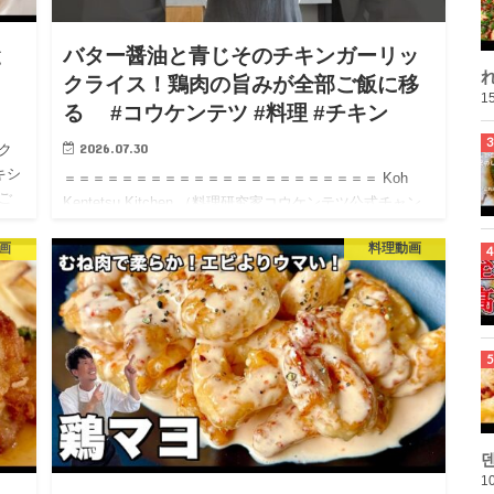
と
バター醤油と青じそのチキンガーリッ
れ
クライス！鶏肉の旨みが全部ご飯に移
15
る #コウケンテツ #料理 #チキン
2026.07.30
ク
キシ
＝＝＝＝＝＝＝＝＝＝＝＝＝＝＝＝＝＝＝＝＝＝ Koh
ご
Kentetsu Kitchen （料理研究家コウケンテツ公式チャン
y…
ネル） コウケンテツと申します。 大阪府出身、お料理の
画
料理動画
お仕事をしております。 日本・アジア各地でい…
10