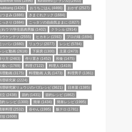
apanese food
(1896)
kurashiru [クラシル]
(2933)
mukbang
(1426)
おうちごはん
(4466)
おかず
(2527)
おつまみ
(1886)
きまぐれクック
(1684)
こっさり
(1684)
こっタソの自由気ままに
(1827)
だれウマ/学生筋肉男飯
(1402)
クラシル
(2914)
コウケンテツ
(2555)
ヒカキン
(1592)
プロの味
(1694)
モッパン
(1680)
リュウジ
(2077)
レシピ
(5784)
レシピ動画
(2618)
下厨房
(1300)
主菜
(2473)
作り方
(2463)
作り置き
(1452)
和食
(1475)
大食い
(1769)
料理
(7122)
料理人
(1419)
料理動画
(3175)
料理動画 人気
(1473)
料理男子
(1361)
料理研究家
(2224)
料理研究家リュウジのバズレシピ
(3621)
日本菜
(1385)
献立
(2438)
節約
(1431)
節約レシピ
(1862)
節約 レシピ
(1300)
簡単
(1434)
簡単レシピ
(1995)
簡単料理
(2532)
谷やん
(1995)
飯テロ
(1781)
먹방
(1608)