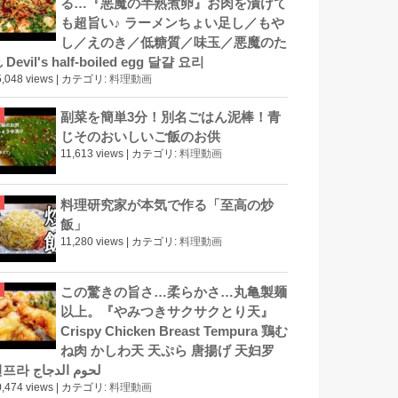
る…『悪魔の半熟煮卵』お肉を漬けて
も超旨い♪ ラーメンちょい足し／もや
し／えのき／低糖質／味玉／悪魔のた
 Devil's half-boiled egg 달걀 요리
,048 views
|
カテゴリ:
料理動画
副菜を簡単3分！別名ごはん泥棒！青
じそのおいしいご飯のお供
11,613 views
|
カテゴリ:
料理動画
料理研究家が本気で作る「至高の炒
飯」
11,280 views
|
カテゴリ:
料理動画
この驚きの旨さ…柔らかさ…丸亀製麺
以上。『やみつきサクサクとり天』
Crispy Chicken Breast Tempura 鶏む
ね肉 かしわ天 天ぷら 唐揚げ 天妇罗
덴프라 لحوم الدجاج
,474 views
|
カテゴリ:
料理動画