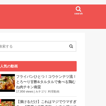
search
人気の動画
フライパンひとつ！コウケンテツ流！
とろ〜り甘酢&タルタルで食べる鶏む
ね肉チキン南蛮
17,956 views
|
カテゴリ:
料理動画
【漬けるだけ】これはマジでウマすぎ