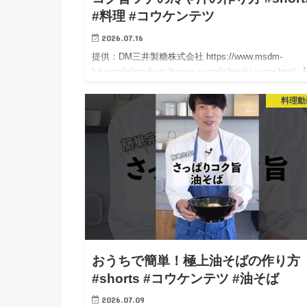
#料理 #コウケンテツ
2026.07.16
提供：DM三井製糖株式会社 https://www.msdm-
hd.com/jp/products/brown-sugar/ishigaki-sugar.html
ナの簡単冷汁 材料（2人分）】 ・だし汁：400ｍl…
料理動
おうちで簡単！極上油そばの作り
#shorts #コウケンテツ #油そば
2026.07.09