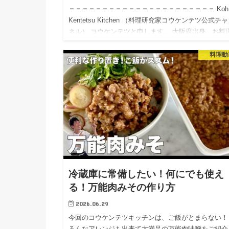
＝＝＝＝＝＝＝＝＝＝＝＝＝＝＝＝＝＝＝＝＝＝ Koh
Kentetsu Kitchen （料理研究家コウケンテツ公式チ
ネル） コウケンテツと申します。 大阪府出身、お料
お仕事をしております。 日本・アジア各地でい…
料理動
冷蔵庫に常備したい！何にでも使え
る！万能肉みその作り方
2026.06.29
今回のコウケンテツキッチンは、ご飯がとまらない！