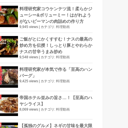
料理研究家コウケンテツ流！柔らかジ
ューシー&ボリューミー！はがれよう
がないピーマンの肉詰めの作り方
9,945 views
|
カテゴリ:
料理動画
ご飯がとにかくすすむ！ナスの最高の
炒め方を伝授！しっとり豚とやわらか
ナスの甘辛うまみ炒め
9,548 views
|
カテゴリ:
料理動画
料理研究家が本気で作る「至高のハン
バーグ」
9,425 views
|
カテゴリ:
料理動画
帝国ホテル並みの旨さ…！【至高のハ
ヤシライス】
8,069 views
|
カテゴリ:
料理動画
【孤独のグルメ】ネギの甘味を最大限