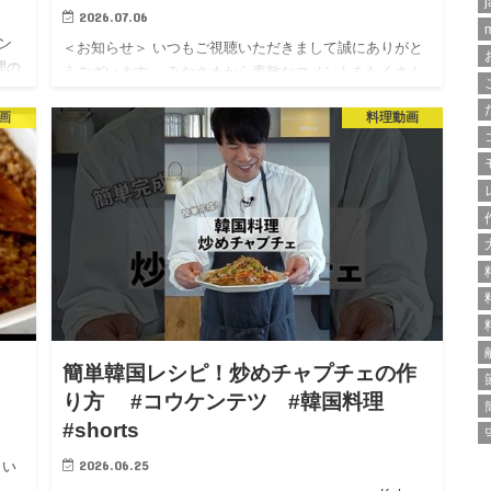
j
2026.07.06
ャン
＜お知らせ＞ いつもご視聴いただきまして誠にありがと
理の
うございます。 みなさまから素敵なコメントをたくさん
いただき、 大変うれしく思っております。 このたび、
画
料理動画
YouTubeストア「Koh Kentetsu Kitchen…
簡単韓国レシピ！炒めチャプチェの作
り方 #コウケンテツ #韓国料理
#shorts
2026.06.25
 い