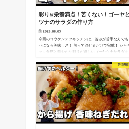
彩り&栄養満点！苦くない！ゴーヤ
ツナのサラダの作り方
2026.08.03
今回のコウケンテツキッチンは、苦みが苦手な方でも
セになる美味しさ！ 切って混ぜるだけで完成！ シャ
ャキ食感と華やかな彩りが嬉しいゴーヤツナサラダを
紹介。 ▼チャンネル登録はこちらから！ https://www.
料理動