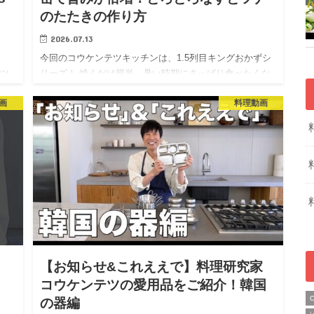
のたたきの作り方
2026.07.13
今回のコウケンテツキッチンは、1.5列目キングおかずシ
 【ツ
リーズ！ 焼くだけ簡単、暑い時期にさっぱり食べたくな
る、 なすとツナのたたきをご紹介。 ▼チャンネル登録は
画
料理動画
こちらから！ https://www.youtube.com…
方
【お知らせ&これええで】料理研究家
コウケンテツの愛用品をご紹介！韓国
の器編