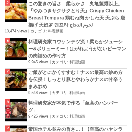
この驚きの旨さ…柔らかさ…丸亀製麺以上。
『やみつきサクサクとり天』Crispy Chicken
Breast Tempura 鶏むね肉 かしわ天 天ぷら 唐
揚げ 天妇罗 덴프라 لحوم الدجاج
10,474 views
|
カテゴリ:
料理動画
料理研究家コウケンテツ流！柔らかジューシ
ー&ボリューミー！はがれようがないピーマン
の肉詰めの作り方
9,945 views
|
カテゴリ:
料理動画
ご飯がとにかくすすむ！ナスの最高の炒め方
を伝授！しっとり豚とやわらかナスの甘辛う
まみ炒め
9,548 views
|
カテゴリ:
料理動画
料理研究家が本気で作る「至高のハンバー
グ」
9,425 views
|
カテゴリ:
料理動画
帝国ホテル並みの旨さ…！【至高のハヤシラ