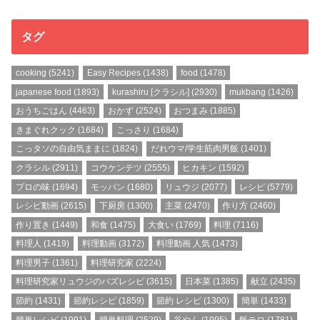
タグ
cooking
(5241)
Easy Recipes
(1438)
food
(1478)
japanese food
(1893)
kurashiru [クラシル]
(2930)
mukbang
(1426)
おうちごはん
(4463)
おかず
(2524)
おつまみ
(1885)
きまぐれクック
(1684)
こっさり
(1684)
こっタソの自由気ままに
(1824)
だれウマ/学生筋肉男飯
(1401)
クラシル
(2911)
コウケンテツ
(2555)
ヒカキン
(1592)
プロの味
(1694)
モッパン
(1680)
リュウジ
(2077)
レシピ
(5779)
レシピ動画
(2615)
下厨房
(1300)
主菜
(2470)
作り方
(2460)
作り置き
(1449)
和食
(1475)
大食い
(1769)
料理
(7116)
料理人
(1419)
料理動画
(3172)
料理動画 人気
(1473)
料理男子
(1361)
料理研究家
(2224)
料理研究家リュウジのバズレシピ
(3615)
日本菜
(1385)
献立
(2435)
節約
(1431)
節約レシピ
(1859)
節約 レシピ
(1300)
簡単
(1433)
簡単レシピ
(1991)
簡単料理
(2529)
谷やん
(1995)
飯テロ
(1781)