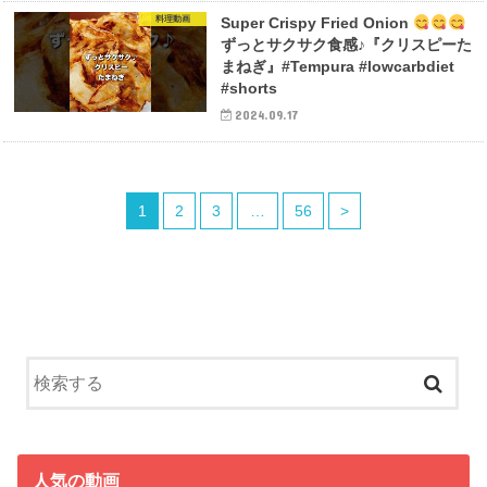
料理動画
Super Crispy Fried Onion
ずっとサクサク食感♪『クリスピーた
まねぎ』#Tempura #lowcarbdiet
#shorts
2024.09.17
1
2
3
…
56
>
人気の動画