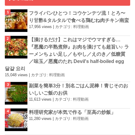
フライパンひとつ！コウケンテツ流！とろ〜
り甘酢&タルタルで食べる鶏むね肉チキン南蛮
17,956 views
|
カテゴリ:
料理動画
【漬けるだけ】これはマジでウマすぎる…
『悪魔の半熟煮卵』お肉を漬けても超旨い♪ ラ
ーメンちょい足し／もやし／えのき／低糖質
／味玉／悪魔のたれ Devil's half-boiled egg
달걀 요리
15,048 views
|
カテゴリ:
料理動画
副菜を簡単3分！別名ごはん泥棒！青じそのお
いしいご飯のお供
11,613 views
|
カテゴリ:
料理動画
料理研究家が本気で作る「至高の炒飯」
11,280 views
|
カテゴリ:
料理動画