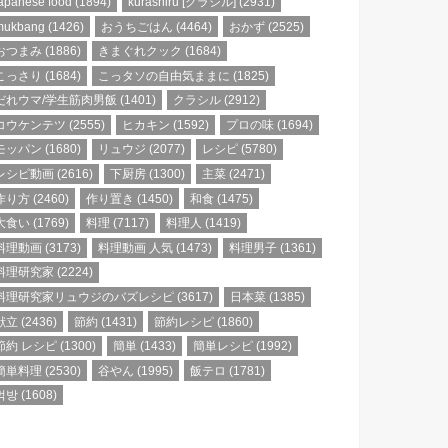
apanese food
(1894)
kurashiru [クラシル]
(2931)
mukbang
(1426)
おうちごはん
(4464)
おかず
(2525)
おつまみ
(1886)
きまぐれクック
(1684)
こっさり
(1684)
こっタソの自由気ままに
(1825)
だれウマ/学生筋肉男飯
(1401)
クラシル
(2912)
コウケンテツ
(2555)
ヒカキン
(1592)
プロの味
(1694)
モッパン
(1680)
リュウジ
(2077)
レシピ
(5780)
レシピ動画
(2616)
下厨房
(1300)
主菜
(2471)
作り方
(2460)
作り置き
(1450)
和食
(1475)
大食い
(1769)
料理
(7117)
料理人
(1419)
料理動画
(3173)
料理動画 人気
(1473)
料理男子
(1361)
料理研究家
(2224)
料理研究家リュウジのバズレシピ
(3617)
日本菜
(1385)
献立
(2436)
節約
(1431)
節約レシピ
(1860)
節約 レシピ
(1300)
簡単
(1433)
簡単レシピ
(1992)
簡単料理
(2530)
谷やん
(1995)
飯テロ
(1781)
먹방
(1608)