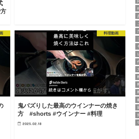
j
式
で方
画
料理動画
す
ン
飯で
ウイ
の
鬼バズりした最高のウインナーの焼き
方 #shorts #ウインナー #料理
2025.02.18