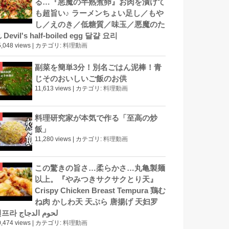
る…『悪魔の半熟煮卵』お肉を漬けて
も超旨い♪ ラーメンちょい足し／もや
し／えのき／低糖質／味玉／悪魔のた
 Devil's half-boiled egg 달걀 요리
,048 views
|
カテゴリ:
料理動画
副菜を簡単3分！別名ごはん泥棒！青
じそのおいしいご飯のお供
11,613 views
|
カテゴリ:
料理動画
料理研究家が本気で作る「至高の炒
飯」
11,280 views
|
カテゴリ:
料理動画
この驚きの旨さ…柔らかさ…丸亀製麺
以上。『やみつきサクサクとり天』
Crispy Chicken Breast Tempura 鶏む
ね肉 かしわ天 天ぷら 唐揚げ 天妇罗
덴프라 لحوم الدجاج
,474 views
|
カテゴリ:
料理動画