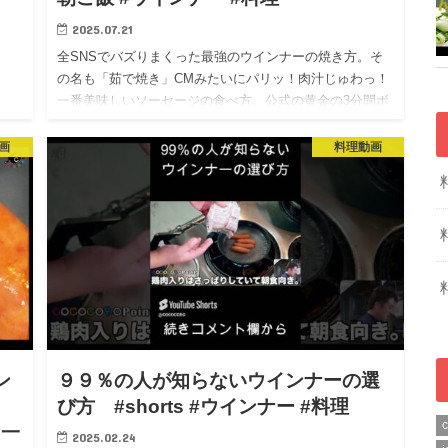
2025.07.21
全SNSでバズりまくった最強のウインナーの焼き方。そ
の名も「茹で焼き」CMみたいにパリッ！肉汁じゅわっ！
一番美味しいソーセージの食べ方。公式の黄金の3分間ボ
イルも｜朝食｜茹で方｜ボイル｜シャウエッセン
https://y…
画
料理動画
ン
９９％の人が知らないウインナーの選
」
び方 #shorts #ウインナー #料理
！一
2025.02.24