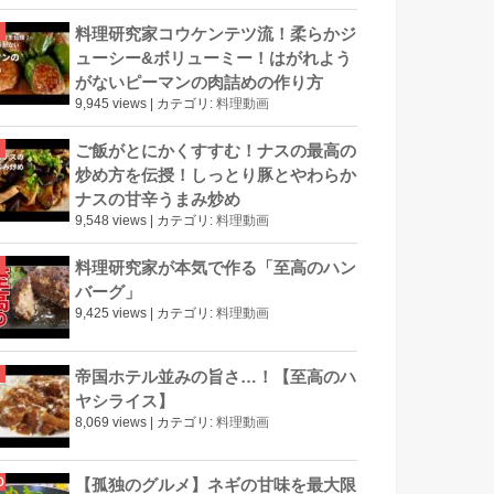
料理研究家コウケンテツ流！柔らかジ
ューシー&ボリューミー！はがれよう
がないピーマンの肉詰めの作り方
9,945 views
|
カテゴリ:
料理動画
ご飯がとにかくすすむ！ナスの最高の
炒め方を伝授！しっとり豚とやわらか
ナスの甘辛うまみ炒め
9,548 views
|
カテゴリ:
料理動画
料理研究家が本気で作る「至高のハン
バーグ」
9,425 views
|
カテゴリ:
料理動画
帝国ホテル並みの旨さ…！【至高のハ
ヤシライス】
8,069 views
|
カテゴリ:
料理動画
【孤独のグルメ】ネギの甘味を最大限