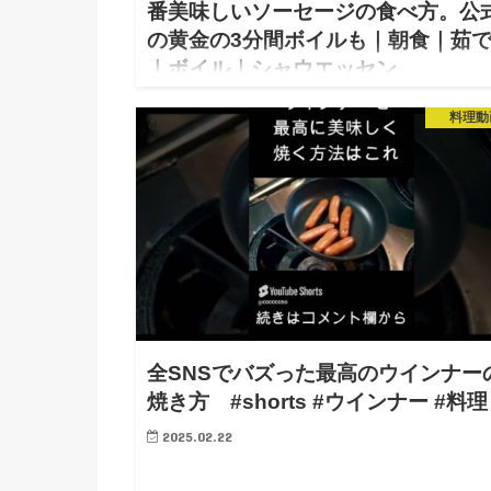
番美味しいソーセージの食べ方。公
の黄金の3分間ボイルも｜朝食｜茹
｜ボイル｜シャウエッセン
2025.07.21
料理動
皆さん朝ご飯食べてますか？ご飯派ですか、パン派で
か？ 私は(当然)ご飯派です。一番多いおかずは「ウイ
ナーと目玉焼き」です。 ウインナーと目玉焼きはご
もパンでもイケますね。 なんなら私は昼でも夜でも
ンナー目玉焼…
全SNSでバズった最高のウインナー
焼き方 #shorts #ウインナー #料理
2025.02.22