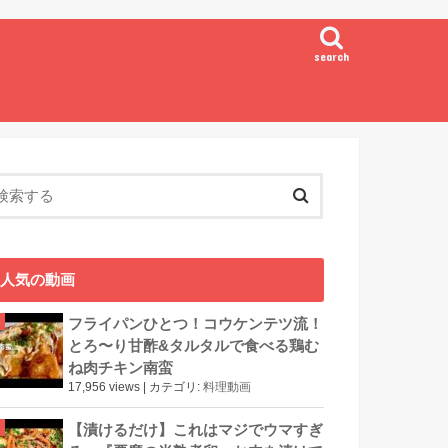
search
人気の動画
フライパンひとつ！コウケンテツ流！
とろ〜り甘酢&タルタルで食べる鶏む
ね肉チキン南蛮
17,956 views
|
カテゴリ:
料理動画
【漬けるだけ】これはマジでウマすぎ