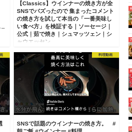
【Classics】ウインナーの焼き方が全
SNSでバズったので 集まったコメント
の焼き方を試して本当の「一番美味し
い食べ方」を検証する｜ソーセージ｜
ナー
公式｜茹で焼き｜シュマッツェン｜シ
ャウエッセン
2025.09.19
画
料理動画
ウインナーの焼き方がバズり散らかしたので再検証！
4000件近くのコメントをいただいた中に、他のおすすめ
調理法や食べ方がたくさん集まったので、 今回はその中
から実際にやってみようという企画です。 「茹で焼き」
に勝る食べ方…
選
SNSで話題のウインナーの焼き方。 #
朝ご飯 #ウインナー #料理