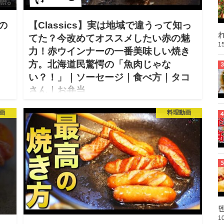
の
【Classics】実は地域で違うって知っ
れ
てた？今改めてオススメしたい赤の魅
15
力！赤ウインナーの一番美味しい焼き
方。北海道民驚愕の「魚肉じゃな
い？！」｜ソーセージ｜食べ方｜タコ
さん｜お弁当
2026.01.02
画
料理動画
【関連動画】 ウインナーの焼き方
https://youtu.be/F21BRUQiDwc?si=vZFC21_bzCp0itqM
ウインナーの焼き方検証
https://youtu.be/RzP3D65HjKY?si=…
10