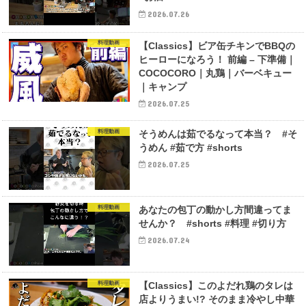
2026.07.26
料理動画
【Classics】ビア缶チキンでBBQの
ヒーローになろう！ 前編 – 下準備｜
COCOCORO｜丸鶏｜バーベキュー
｜キャンプ
2026.07.25
料理動画
そうめんは茹でるなって本当？ #そ
うめん #茹で方 #shorts
2026.07.25
料理動画
あなたの包丁の動かし方間違ってま
せんか？ #shorts #料理 #切り方
2026.07.24
料理動画
【Classics】このよだれ鶏のタレは
店よりうまい!? そのまま冷やし中華