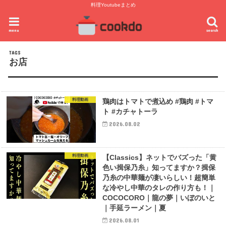
料理Youtubeまとめ
menu
search
お店
料理動画
鶏肉はトマトで煮込め #鶏肉 #トマ
ト #カチャトーラ
2026.08.02
料理動画
【Classics】ネットでバズった「黄
色い揖保乃糸」知ってますか？揖保
乃糸の中華麺が凄いらしい！超簡単
な冷やし中華のタレの作り方も！｜
COCOCORO｜龍の夢｜いぼのいと
｜手延ラーメン｜夏
2026.08.01