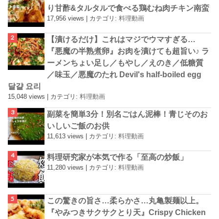
り甘酢&タルタルで食べる鶏むね肉チキン南蛮
17,956 views
|
カテゴリ:
料理動画
【漬けるだけ】これはマジでウマすぎる…
『悪魔の半熟煮卵』お肉を漬けても超旨い♪ ラ
ーメンちょい足し／もやし／えのき／低糖質
／味玉／悪魔のたれ Devil's half-boiled egg
달걀 요리
15,048 views
|
カテゴリ:
料理動画
副菜を簡単3分！別名ごはん泥棒！青じそのお
いしいご飯のお供
11,613 views
|
カテゴリ:
料理動画
料理研究家が本気で作る「至高の炒飯」
11,280 views
|
カテゴリ:
料理動画
この驚きの旨さ…柔らかさ…丸亀製麺以上。
『やみつきサクサクとり天』Crispy Chicken