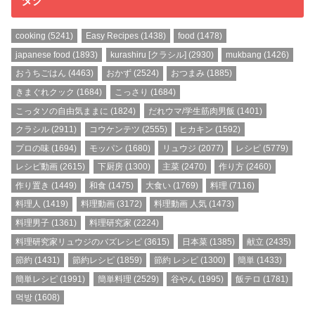
タグ
cooking
(5241)
Easy Recipes
(1438)
food
(1478)
japanese food
(1893)
kurashiru [クラシル]
(2930)
mukbang
(1426)
おうちごはん
(4463)
おかず
(2524)
おつまみ
(1885)
きまぐれクック
(1684)
こっさり
(1684)
こっタソの自由気ままに
(1824)
だれウマ/学生筋肉男飯
(1401)
クラシル
(2911)
コウケンテツ
(2555)
ヒカキン
(1592)
プロの味
(1694)
モッパン
(1680)
リュウジ
(2077)
レシピ
(5779)
レシピ動画
(2615)
下厨房
(1300)
主菜
(2470)
作り方
(2460)
作り置き
(1449)
和食
(1475)
大食い
(1769)
料理
(7116)
料理人
(1419)
料理動画
(3172)
料理動画 人気
(1473)
料理男子
(1361)
料理研究家
(2224)
料理研究家リュウジのバズレシピ
(3615)
日本菜
(1385)
献立
(2435)
節約
(1431)
節約レシピ
(1859)
節約 レシピ
(1300)
簡単
(1433)
簡単レシピ
(1991)
簡単料理
(2529)
谷やん
(1995)
飯テロ
(1781)
먹방
(1608)