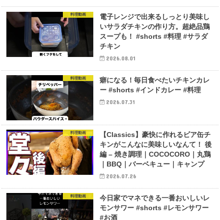
料理動画
電子レンジで出来るしっとり美味し
いサラダチキンの作り方。超絶品鶏
スープも！ #shorts #料理 #サラダ
チキン
2026.08.01
料理動画
癖になる！毎日食べたいチキンカレ
ー #shorts #インドカレー #料理
2026.07.31
料理動画
【Classics】豪快に作れるビア缶チ
キンがこんなに美味しいなんて！ 後
編 – 焼き調理｜COCOCORO｜丸鶏
｜BBQ｜バーベキュー｜キャンプ
2026.07.26
料理動画
今日家でマネできる一番おいしいレ
モンサワー #shorts #レモンサワー
#お酒