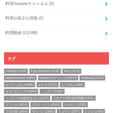
料理Youtubeチャンネル
(5)
料理お役立ち情報
(2)
料理動画
(13,598)
タグ
cooking
(5244)
Easy Recipes
(1438)
food
(1478)
japanese food
(1896)
kurashiru [クラシル]
(2933)
mukbang
(1426)
おうちごはん
(4466)
おかず
(2527)
おつまみ
(1886)
きまぐれクック
(1684)
こっさり
(1684)
こっタソの自由気ままに
(1827)
だれウマ/学生筋肉男飯
(1402)
クラシル
(2914)
コウケンテツ
(2555)
ヒカキン
(1592)
プロの味
(1694)
モッパン
(1680)
リュウジ
(2077)
レシピ
(5784)