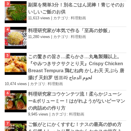
副菜を簡単3分！別名ごはん泥棒！青じそのお
いしいご飯のお供
11,613 views
|
カテゴリ:
料理動画
料理研究家が本気で作る「至高の炒飯」
11,280 views
|
カテゴリ:
料理動画
この驚きの旨さ…柔らかさ…丸亀製麺以上。
『やみつきサクサクとり天』Crispy Chicken
Breast Tempura 鶏むね肉 かしわ天 天ぷら 唐
揚げ 天妇罗 덴프라 لحوم الدجاج
10,474 views
|
カテゴリ:
料理動画
料理研究家コウケンテツ流！柔らかジューシ
ー&ボリューミー！はがれようがないピーマン
の肉詰めの作り方
9,945 views
|
カテゴリ:
料理動画
ご飯がとにかくすすむ！ナスの最高の炒め方