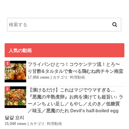
人気の動画
フライパンひとつ！コウケンテツ流！とろ〜
り甘酢&タルタルで食べる鶏むね肉チキン南蛮
17,956 views
|
カテゴリ:
料理動画
【漬けるだけ】これはマジでウマすぎる…
『悪魔の半熟煮卵』お肉を漬けても超旨い♪ ラ
ーメンちょい足し／もやし／えのき／低糖質
／味玉／悪魔のたれ Devil's half-boiled egg
달걀 요리
15,048 views
|
カテゴリ:
料理動画