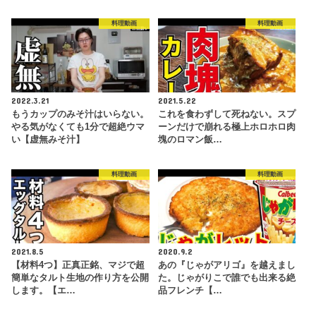
料理動画
料理動画
2022.3.21
2021.5.22
もうカップのみそ汁はいらない。
これを食わずして死ねない。スプ
やる気がなくても1分で超絶ウマ
ーンだけで崩れる極上ホロホロ肉
い【虚無みそ汁】
塊のロマン飯…
料理動画
料理動画
2021.8.5
2020.9.2
【材料4つ】正真正銘、マジで超
あの『じゃがアリゴ』を越えまし
簡単なタルト生地の作り方を公開
た。じゃがりこで誰でも出来る絶
します。【エ…
品フレンチ【…