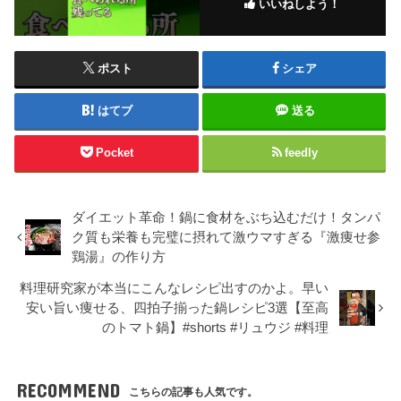
いいねしよう！
ポスト
シェア
はてブ
送る
Pocket
feedly
ダイエット革命！鍋に食材をぶち込むだけ！タンパ
ク質も栄養も完璧に摂れて激ウマすぎる『激痩せ参
鶏湯』の作り方
料理研究家が本当にこんなレシピ出すのかよ。早い
安い旨い痩せる、四拍子揃った鍋レシピ3選【至高
のトマト鍋】#shorts #リュウジ #料理
RECOMMEND
こちらの記事も人気です。