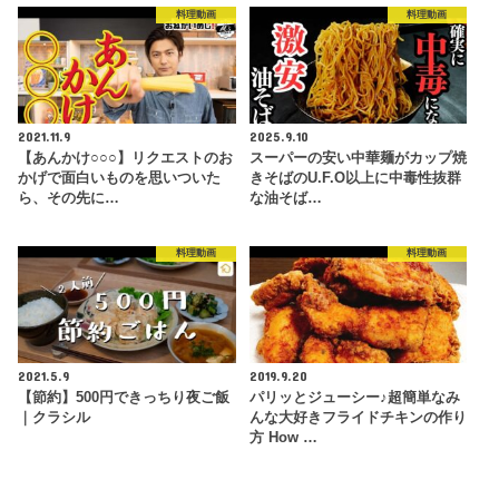
料理動画
料理動画
2021.11.9
2025.9.10
【あんかけ○○○】リクエストのお
スーパーの安い中華麺がカップ焼
かげで面白いものを思いついた
きそばのU.F.O以上に中毒性抜群
ら、その先に…
な油そば…
料理動画
料理動画
2021.5.9
2019.9.20
【節約】500円できっちり夜ご飯
パリッとジューシー♪超簡単なみ
｜クラシル
んな大好きフライドチキンの作り
方 How …