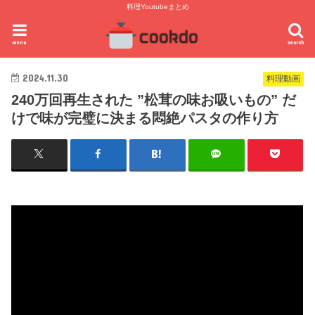
料理Youtubeまとめ
menu
search
2024.11.30
料理動画
240万回再生された ”松茸の味お吸いもの” だ
けで味が完璧に決まる悶絶パスタの作り方