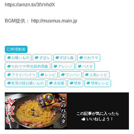
https://amzn.to/3tVnhdX
BGM提供： http://musmus.main.jp
料理動画
お吸いもの
ずぼら
ずぼら飯
だれウマ
だれウマ/学生筋肉男飯
アレンジ
パスタ
フライパン1つ
レシピ
ワンパン
人気レシピ
松茸の味お吸いもの
永谷園
簡単
簡単レシピ
この記事が気に入ったら
いいねしよう！