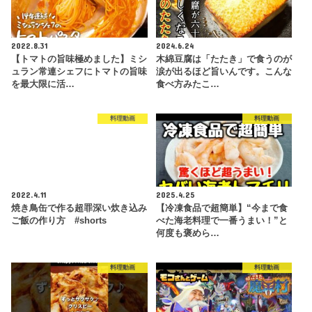
2022.8.31
2024.6.24
【トマトの旨味極めました】ミシ
木綿豆腐は「たたき」で食うのが
ュラン常連シェフにトマトの旨味
涙が出るほど旨いんです。こんな
を最大限に活…
食べ方みたこ…
料理動画
料理動画
2022.4.11
2025.4.25
焼き鳥缶で作る超罪深い炊き込み
【冷凍食品で超簡単】“今まで食
ご飯の作り方 #shorts
べた海老料理で一番うまい！”と
何度も褒めら…
料理動画
料理動画