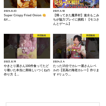
2024.8.23
2021.4.10
Super Crispy Fried Onion
【帰ってきた魔界村】速水もこみ
&#…
ちが協力プレイに挑戦！【モコさ
んとゲーム】
料理動画
料理動画
2023.8.19
2024.2.4
やきとり屋さん100件食ってたど
たった15分でカレー屋さんレベ
り着いた本当に美味しいつくねの
ルの【至高の海老カレー】作りま
作り方【…
す #リュウ…