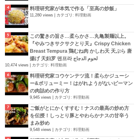
料理研究家が本気で作る「至高の炒飯」
11,280 views
|
カテゴリ:
料理動画
この驚きの旨さ…柔らかさ…丸亀製麺以上。
『やみつきサクサクとり天』Crispy Chicken
Breast Tempura 鶏むね肉 かしわ天 天ぷら 唐
揚げ 天妇罗 덴프라 لحوم الدجاج
10,474 views
|
カテゴリ:
料理動画
料理研究家コウケンテツ流！柔らかジューシ
ー&ボリューミー！はがれようがないピーマン
の肉詰めの作り方
9,945 views
|
カテゴリ:
料理動画
ご飯がとにかくすすむ！ナスの最高の炒め方
を伝授！しっとり豚とやわらかナスの甘辛う
まみ炒め
9,548 views
|
カテゴリ:
料理動画