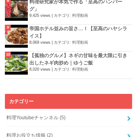
料理研究家が本気で作る「至高のハンバー
グ」
9,425 views
|
カテゴリ:
料理動画
帝国ホテル並みの旨さ…！【至高のハヤシラ
イス】
8,069 views
|
カテゴリ:
料理動画
【孤独のグルメ】ネギの甘味を最大限に引き
出したネギ肉炒め｜ゆうご飯
8,020 views
|
カテゴリ:
料理動画
カテゴリー
料理Youtubeチャンネル
(5)
料理お役立ち情報
(2)