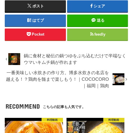
ポスト
シェア
はてブ
送る
Pocket
feedly
鍋に食材と秘伝の鍋つゆをぶち込むだけで半端なく
ウマいキムチ鍋が作れます
一番美味しい水炊きの作り方。博多水炊きの名店を
越える！？鶏肉を髄まで楽しもう！｜COCOCORO
｜福岡｜鶏肉
RECOMMEND
こちらの記事も人気です。
料理動画
料理動画