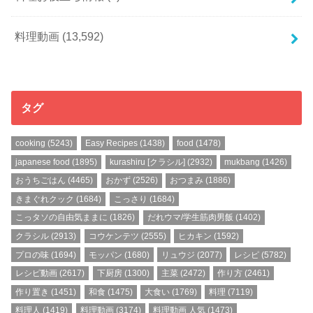
料理動画
(13,592)
タグ
cooking
(5243)
Easy Recipes
(1438)
food
(1478)
japanese food
(1895)
kurashiru [クラシル]
(2932)
mukbang
(1426)
おうちごはん
(4465)
おかず
(2526)
おつまみ
(1886)
きまぐれクック
(1684)
こっさり
(1684)
こっタソの自由気ままに
(1826)
だれウマ/学生筋肉男飯
(1402)
クラシル
(2913)
コウケンテツ
(2555)
ヒカキン
(1592)
プロの味
(1694)
モッパン
(1680)
リュウジ
(2077)
レシピ
(5782)
レシピ動画
(2617)
下厨房
(1300)
主菜
(2472)
作り方
(2461)
作り置き
(1451)
和食
(1475)
大食い
(1769)
料理
(7119)
料理人
(1419)
料理動画
(3174)
料理動画 人気
(1473)