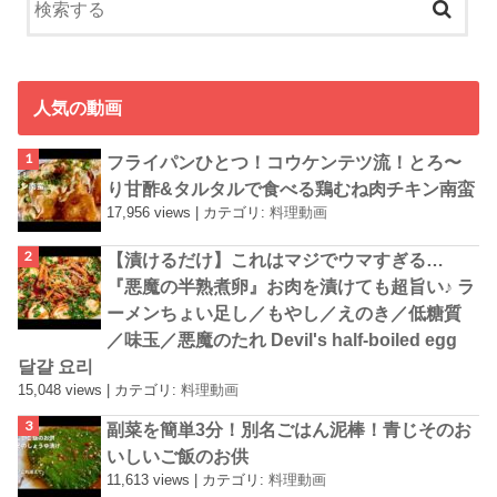
人気の動画
フライパンひとつ！コウケンテツ流！とろ〜
り甘酢&タルタルで食べる鶏むね肉チキン南蛮
17,956 views
|
カテゴリ:
料理動画
【漬けるだけ】これはマジでウマすぎる…
『悪魔の半熟煮卵』お肉を漬けても超旨い♪ ラ
ーメンちょい足し／もやし／えのき／低糖質
／味玉／悪魔のたれ Devil's half-boiled egg
달걀 요리
15,048 views
|
カテゴリ:
料理動画
副菜を簡単3分！別名ごはん泥棒！青じそのお
いしいご飯のお供
11,613 views
|
カテゴリ:
料理動画