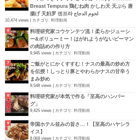
Breast Tempura 鶏むね肉 かしわ天 天ぷら 唐
揚げ 天妇罗 덴프라 لحوم الدجاج
10,474 views
|
カテゴリ:
料理動画
料理研究家コウケンテツ流！柔らかジューシ
ー&ボリューミー！はがれようがないピーマン
の肉詰めの作り方
9,945 views
|
カテゴリ:
料理動画
ご飯がとにかくすすむ！ナスの最高の炒め方
を伝授！しっとり豚とやわらかナスの甘辛う
まみ炒め
9,548 views
|
カテゴリ:
料理動画
料理研究家が本気で作る「至高のハンバー
グ」
9,425 views
|
カテゴリ:
料理動画
帝国ホテル並みの旨さ…！【至高のハヤシラ
イス】
8,069 views
|
カテゴリ:
料理動画