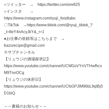
○ツイッター → https://twitter.com/ore825
○インスタ →
https://www.instagram.com/ryuji_foodlabo
〇TikTok →https://www.tiktok.com/@ryuji_tiktok_?
_t=8eY4nAcyJkY&_r=1
●お仕事の依頼等はこちらまで →
bazurecipe@gmail.com
※サブチャンネル
【リュウジの酒場探求記】
https://www.youtube.com/channel/UCMGsVYnVTHwfhcx
M9TnnOCg
【リュウジの休肝日】
https://www.youtube.com/channel/UCfsGPJlM96bL9qIBj5
D1biQ
～～書籍のお知らせ～～