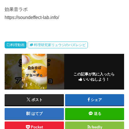
効果音ラボ
https://soundeffect-lab.info/
料理動画
料理研究家リュウジのバズレシピ
この記事が気に入ったら
いいねしよう！
ポスト
シェア
はてブ
送る
Pocket
feedly