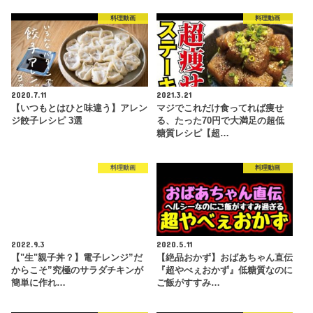
料理動画
料理動画
2020.7.11
2021.3.21
【いつもとはひと味違う】アレン
マジでこれだけ食ってれば痩せ
ジ餃子レシピ 3選
る、たった70円で大満足の超低
糖質レシピ【超…
料理動画
料理動画
2022.9.3
2020.5.11
【"生"親子丼？】電子レンジ”だ
【絶品おかず】おばあちゃん直伝
からこそ”究極のサラダチキンが
『超やべぇおかず』低糖質なのに
簡単に作れ…
ご飯がすすみ…