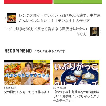
レンジ調理が不味いという幻想をぶち壊す。中華屋
さんレベルに旨い！！【チンなす】の作り方
マジで脂肪が燃えて痩せる旨すぎる激痩せ味噌汁の
作り方
RECOMMEND
こちらの記事も人気です。
料理動画
料理動画
2021.6.24
2019.10.25
父の日だ！さぁごちそう作るよ！
【おつまみ】超簡単なのに超美味
しい！お手軽「いぶりがっこクリ
ームチーズ」…