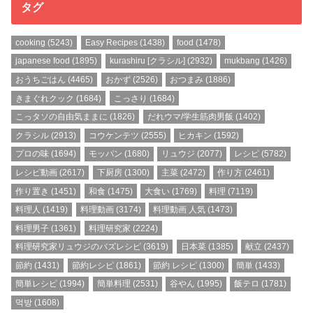
タグ
cooking
(5243)
Easy Recipes
(1438)
food
(1478)
japanese food
(1895)
kurashiru [クラシル]
(2932)
mukbang
(1426)
おうちごはん
(4465)
おかず
(2526)
おつまみ
(1886)
きまぐれクック
(1684)
こっさり
(1684)
こっタソの自由気ままに
(1826)
だれウマ/学生筋肉男飯
(1402)
クラシル
(2913)
コウケンテツ
(2555)
ヒカキン
(1592)
プロの味
(1694)
モッパン
(1680)
リュウジ
(2077)
レシピ
(5782)
レシピ動画
(2617)
下厨房
(1300)
主菜
(2472)
作り方
(2461)
作り置き
(1451)
和食
(1475)
大食い
(1769)
料理
(7119)
料理人
(1419)
料理動画
(3174)
料理動画 人気
(1473)
料理男子
(1361)
料理研究家
(2224)
料理研究家リュウジのバズレシピ
(3619)
日本菜
(1385)
献立
(2437)
節約
(1431)
節約レシピ
(1861)
節約 レシピ
(1300)
簡単
(1433)
簡単レシピ
(1994)
簡単料理
(2531)
谷やん
(1995)
飯テロ
(1781)
먹방
(1608)