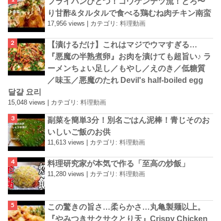
フライパンひとつ！コウケンテツ流！とろ〜
り甘酢&タルタルで食べる鶏むね肉チキン南蛮
17,956 views
|
カテゴリ:
料理動画
【漬けるだけ】これはマジでウマすぎる…
『悪魔の半熟煮卵』お肉を漬けても超旨い♪ ラ
ーメンちょい足し／もやし／えのき／低糖質
／味玉／悪魔のたれ Devil's half-boiled egg
달걀 요리
15,048 views
|
カテゴリ:
料理動画
副菜を簡単3分！別名ごはん泥棒！青じそのお
いしいご飯のお供
11,613 views
|
カテゴリ:
料理動画
料理研究家が本気で作る「至高の炒飯」
11,280 views
|
カテゴリ:
料理動画
この驚きの旨さ…柔らかさ…丸亀製麺以上。
『やみつきサクサクとり天』Crispy Chicken