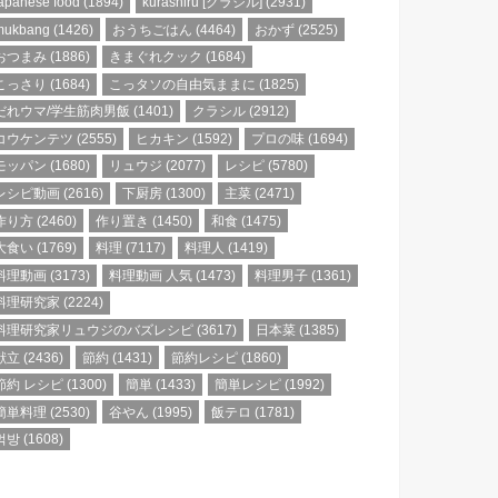
apanese food
(1894)
kurashiru [クラシル]
(2931)
mukbang
(1426)
おうちごはん
(4464)
おかず
(2525)
おつまみ
(1886)
きまぐれクック
(1684)
こっさり
(1684)
こっタソの自由気ままに
(1825)
だれウマ/学生筋肉男飯
(1401)
クラシル
(2912)
コウケンテツ
(2555)
ヒカキン
(1592)
プロの味
(1694)
モッパン
(1680)
リュウジ
(2077)
レシピ
(5780)
レシピ動画
(2616)
下厨房
(1300)
主菜
(2471)
作り方
(2460)
作り置き
(1450)
和食
(1475)
大食い
(1769)
料理
(7117)
料理人
(1419)
料理動画
(3173)
料理動画 人気
(1473)
料理男子
(1361)
料理研究家
(2224)
料理研究家リュウジのバズレシピ
(3617)
日本菜
(1385)
献立
(2436)
節約
(1431)
節約レシピ
(1860)
節約 レシピ
(1300)
簡単
(1433)
簡単レシピ
(1992)
簡単料理
(2530)
谷やん
(1995)
飯テロ
(1781)
먹방
(1608)