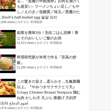
る…『悪魔の半熟煮卵』お肉を漬けて
も超旨い♪ ラーメンちょい足し／もや
し／えのき／低糖質／味玉／悪魔のた
 Devil's half-boiled egg 달걀 요리
,048 views
|
カテゴリ:
料理動画
副菜を簡単3分！別名ごはん泥棒！青
じそのおいしいご飯のお供
11,613 views
|
カテゴリ:
料理動画
料理研究家が本気で作る「至高の炒
飯」
11,280 views
|
カテゴリ:
料理動画
この驚きの旨さ…柔らかさ…丸亀製麺
以上。『やみつきサクサクとり天』
Crispy Chicken Breast Tempura 鶏む
ね肉 かしわ天 天ぷら 唐揚げ 天妇罗
덴프라 لحوم الدجاج
,474 views
|
カテゴリ:
料理動画