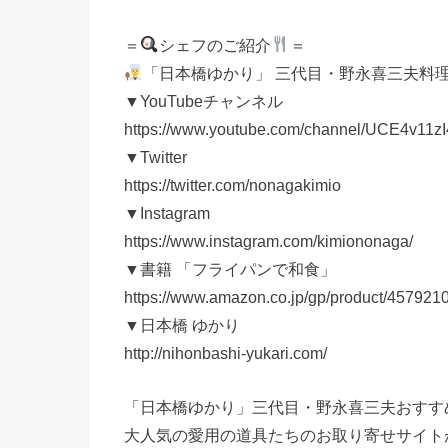
＝
シェフのご紹介
＝
「日本橋ゆかり」 三代目・野永喜三夫料
▼YouTubeチャンネル
https://www.youtube.com/channel/UCE4v
▼Twitter
https://twitter.com/nonagakimio
▼Instagram
https://www.instagram.com/kimiononaga/
▼書籍 「フライパンで和食」
https://www.amazon.co.jp/gp/product/457921
▼日本橋 ゆかり
http://nihonbashi-yukari.com/
「日本橋ゆかり」三代目・野永喜三夫おすす
大人気の愛用の道具たちのお取り寄せサイト