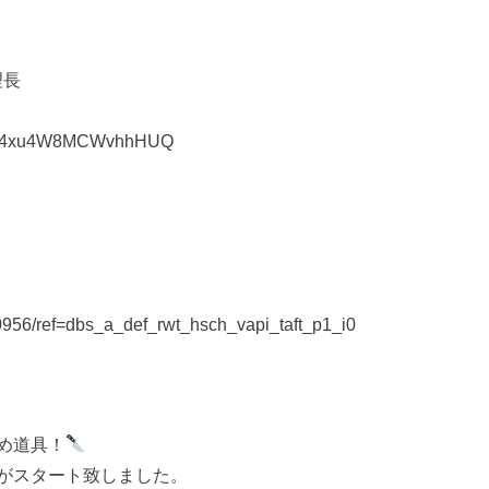
理長
11zI4xu4W8MCWvhhHUQ
0956/ref=dbs_a_def_rwt_hsch_vapi_taft_p1_i0
め道具！
がスタート致しました。