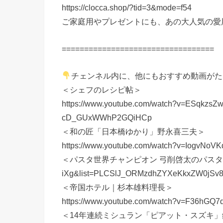
https://clocca.shop/?tid=3&mode=f54
ご家庭用やプレゼントにも、あの大人気の愛
==================================
チェンネル内に、他にもおすすめ動画がた
＜シェフのレシピ帖＞
https://www.youtube.com/watch?v=ESqkzs
cD_GUxWWhP2GQiHCp
＜和の匠「日本橋ゆかり」野永喜三夫＞
https://www.youtube.com/watch?v=IogvNo
＜パスタ世界チャンピオン 弓削啓太のパスタ道＞https:/
iXg&list=PLCSlJ_ORMzdhZYXeKkxZW0jSv
＜帝国ホテル｜杉本雄料理長＞
https://www.youtube.com/watch?v=F36hG
＜14年連続ミシュラン「ピアット・スズキ」鈴木弥平シェフ