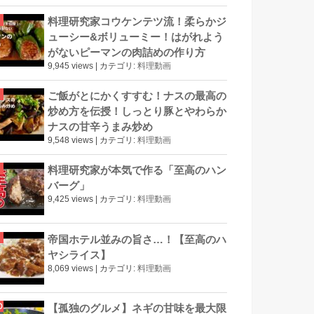
料理研究家コウケンテツ流！柔らかジ
ューシー&ボリューミー！はがれよう
がないピーマンの肉詰めの作り方
9,945 views
|
カテゴリ:
料理動画
ご飯がとにかくすすむ！ナスの最高の
炒め方を伝授！しっとり豚とやわらか
ナスの甘辛うまみ炒め
9,548 views
|
カテゴリ:
料理動画
料理研究家が本気で作る「至高のハン
バーグ」
9,425 views
|
カテゴリ:
料理動画
帝国ホテル並みの旨さ…！【至高のハ
ヤシライス】
8,069 views
|
カテゴリ:
料理動画
【孤独のグルメ】ネギの甘味を最大限