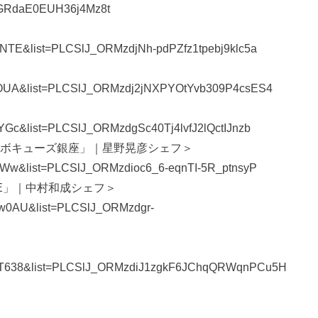
TGRdaE0EUH36j4Mz8t
ENTE&list=PLCSlJ_ORMzdjNh-pdPZfz1tpebj9klc5a
Z-YOUA&list=PLCSlJ_ORMzdj2jNXPYOtYvb309P4csES4
wYGc&list=PLCSlJ_ORMzdgSc40Tj4lvfJ2lQctIJnzb
・ボキューズ銀座」｜星野晃彦シェフ＞
4EWw&list=PLCSlJ_ORMzdioc6_6-eqnTI-5R_ptnsyP
BLE」｜中村和成シェフ＞
ww0AU&list=PLCSlJ_ORMzdgr-
CfwT638&list=PLCSlJ_ORMzdiJ1zgkF6JChqQRWqnPCu5H