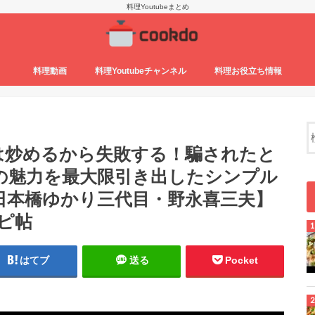
料理Youtubeまとめ
料理動画
料理Youtubeチャンネル
料理お役立ち情報
は炒めるから失敗する！騙されたと
の魅力を最大限引き出したシンプル
日本橋ゆかり三代目・野永喜三夫】
ピ帖
はてブ
送る
Pocket