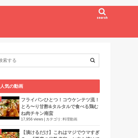
search
人気の動画
フライパンひとつ！コウケンテツ流！
とろ〜り甘酢&タルタルで食べる鶏む
ね肉チキン南蛮
17,956 views
|
カテゴリ:
料理動画
【漬けるだけ】これはマジでウマすぎ