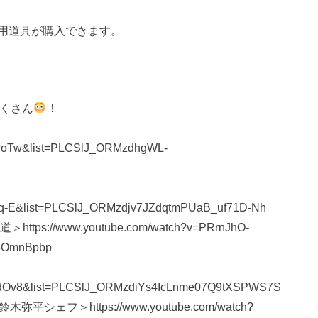
用道具が購入できます。
くさん
！
ZwoTw&list=PLCSlJ_ORMzdhgWL-
VKq-E&list=PLCSlJ_ORMzdjv7JZdqtmPUaB_uf71D-Nh
/www.youtube.com/watch?v=PRrnJhO-
8OmnBpbp
Q7dOv8&list=PLCSlJ_ORMzdiYs4IcLnme07Q9tXSPWS7S
＞https://www.youtube.com/watch?