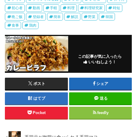
初心者
動画
手軽
料理
料理研究家
時短
晩ご飯
登録者
簡単
解説
野菜
韓国
食事
鶏肉
この記事が気に入ったら
いいねしよう！
ポスト
シェア
はてブ
送る
Pocket
feedly