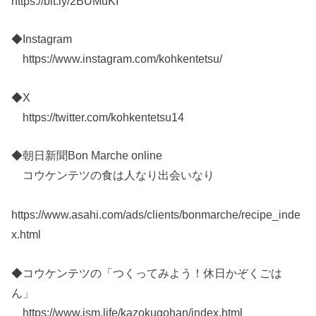
https://bit.ly/2BUMuKI
◆Instagram
https://www.instagram.com/kohkentetsu/
◆X
https://twitter.com/kohkentetsu14
◆朝日新聞Bon Marche online
コウケンテツの食は人なり出会いなり
https://www.asahi.com/ads/clients/bonmarche/recipe_inde
x.html
◆コウケンテツの「つくってみよう！休日かぞくごは
ん」
https://www.ism.life/kazokugohan/index.html