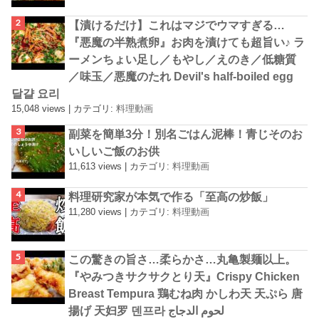
【漬けるだけ】これはマジでウマすぎる…
『悪魔の半熟煮卵』お肉を漬けても超旨い♪ ラ
ーメンちょい足し／もやし／えのき／低糖質
／味玉／悪魔のたれ Devil's half-boiled egg
달걀 요리
15,048 views
|
カテゴリ:
料理動画
副菜を簡単3分！別名ごはん泥棒！青じそのお
いしいご飯のお供
11,613 views
|
カテゴリ:
料理動画
料理研究家が本気で作る「至高の炒飯」
11,280 views
|
カテゴリ:
料理動画
この驚きの旨さ…柔らかさ…丸亀製麺以上。
『やみつきサクサクとり天』Crispy Chicken
Breast Tempura 鶏むね肉 かしわ天 天ぷら 唐
揚げ 天妇罗 덴프라 لحوم الدجاج