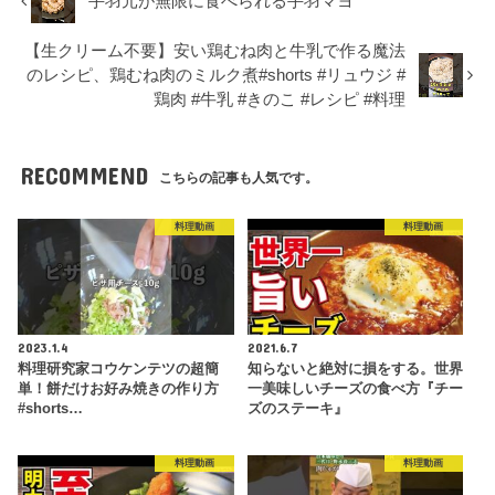
手羽元が無限に食べられる手羽マヨ
【生クリーム不要】安い鶏むね肉と牛乳で作る魔法
のレシピ、鶏むね肉のミルク煮#shorts #リュウジ #
鶏肉 #牛乳 #きのこ #レシピ #料理
RECOMMEND
こちらの記事も人気です。
料理動画
料理動画
2023.1.4
2021.6.7
料理研究家コウケンテツの超簡
知らないと絶対に損をする。世界
単！餅だけお好み焼きの作り方
一美味しいチーズの食べ方『チー
#shorts…
ズのステーキ』
料理動画
料理動画