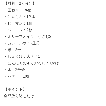
【材料（2人分）】
・玉ねぎ：1/4個
・にんじん：1/3本
・ピーマン：1個
・ベーコン：2枚
・オリーブオイル：小さじ2
・カレールウ：2皿分
・米：2合
・しょうゆ：大さじ1
・にんにくのすりおろし：1かけ
・水：2合分
・バター：10g
【ポイント】
全部放り込むだけ！