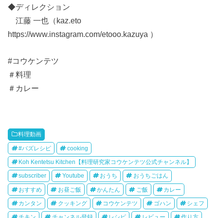
◆ディレクション
江藤 一也（kaz.eto
https://www.instagram.com/etooo.kazuya ）
#コウケンテツ
＃料理
＃カレー
料理動画
#バズレシピ
cooking
Koh Kentetsu Kitchen【料理研究家コウケンテツ公式チャンネル】
subscriber
Youtube
おうち
おうちごはん
おすすめ
お昼ご飯
かんたん
ご飯
カレー
カンタン
クッキング
コウケンテツ
ゴハン
シェフ
チキン
チャンネル登録
レシピ
レビュー
作り方