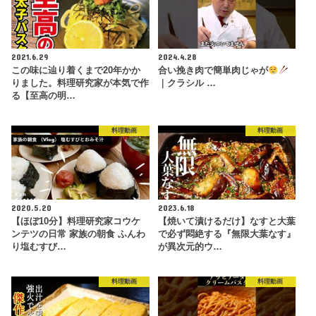
2021.6.29
2024.4.28
この味に辿り着くまで20年かか
合い挽き肉で簡単肉じゃが
りました。料理研究家が本気で作
｜クラシル …
る【至高の明…
料理動画
料理動画
2020.5.20
2023.6.18
【ほぼ10分】料理研究家コウケ
【焼いて漬けるだけ】なすと大葉
ンテツの日常 家族の朝食 ふんわ
で必ず悶絶する『無限大葉なす』
り塩むすび…
が異次元的ウ…
料理動画
料理動画