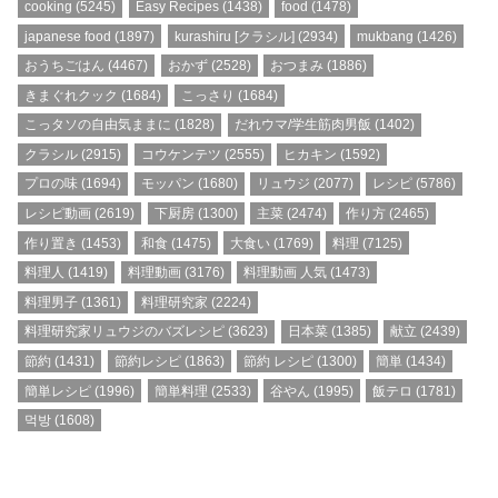
cooking
(5245)
Easy Recipes
(1438)
food
(1478)
japanese food
(1897)
kurashiru [クラシル]
(2934)
mukbang
(1426)
おうちごはん
(4467)
おかず
(2528)
おつまみ
(1886)
きまぐれクック
(1684)
こっさり
(1684)
こっタソの自由気ままに
(1828)
だれウマ/学生筋肉男飯
(1402)
クラシル
(2915)
コウケンテツ
(2555)
ヒカキン
(1592)
プロの味
(1694)
モッパン
(1680)
リュウジ
(2077)
レシピ
(5786)
レシピ動画
(2619)
下厨房
(1300)
主菜
(2474)
作り方
(2465)
作り置き
(1453)
和食
(1475)
大食い
(1769)
料理
(7125)
料理人
(1419)
料理動画
(3176)
料理動画 人気
(1473)
料理男子
(1361)
料理研究家
(2224)
料理研究家リュウジのバズレシピ
(3623)
日本菜
(1385)
献立
(2439)
節約
(1431)
節約レシピ
(1863)
節約 レシピ
(1300)
簡単
(1434)
簡単レシピ
(1996)
簡単料理
(2533)
谷やん
(1995)
飯テロ
(1781)
먹방
(1608)