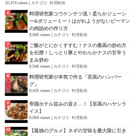
10,474 views
|
カテゴリ:
料理動画
料理研究家コウケンテツ流！柔らかジューシ
ー&ボリューミー！はがれようがないピーマン
の肉詰めの作り方
9,945 views
|
カテゴリ:
料理動画
ご飯がとにかくすすむ！ナスの最高の炒め方
を伝授！しっとり豚とやわらかナスの甘辛う
まみ炒め
9,548 views
|
カテゴリ:
料理動画
料理研究家が本気で作る「至高のハンバー
グ」
9,425 views
|
カテゴリ:
料理動画
帝国ホテル並みの旨さ…！【至高のハヤシラ
イス】
8,069 views
|
カテゴリ:
料理動画
【孤独のグルメ】ネギの甘味を最大限に引き