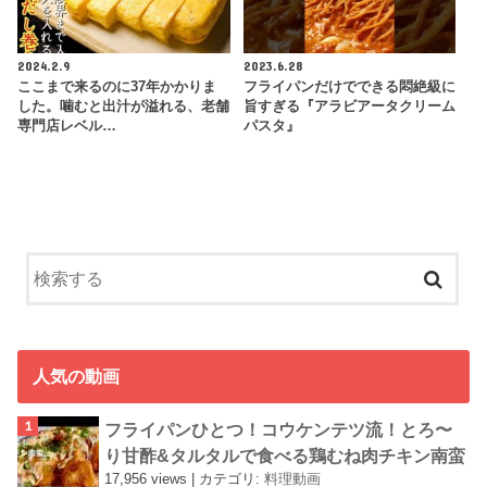
2024.2.9
2023.6.28
ここまで来るのに37年かかりま
フライパンだけでできる悶絶級に
した。噛むと出汁が溢れる、老舗
旨すぎる『アラビアータクリーム
専門店レベル…
パスタ』
人気の動画
フライパンひとつ！コウケンテツ流！とろ〜
り甘酢&タルタルで食べる鶏むね肉チキン南蛮
17,956 views
|
カテゴリ:
料理動画