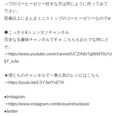
ップのコーヒーゼリー好きな方は同じように作ってみて
下さい。
想像以上にまんまミニストップのコーヒーゼリーなのでw
◆こっさり&シュンタソチャンネル
完全なる趣味チャンネルですｗ こちらもおヒマな時にど
ぞ。
⇒https://www.youtube.com/channel/UCZrNfxTgMiWTAjYd
fjY_eJw
★僕たちのチャンネルで一番人気のレシピはこちら
⇒https://youtu.be/LSYJwIYsETA
●Instagram
⇒https://www.instagram.com/kossarishuntaso/
●twitter