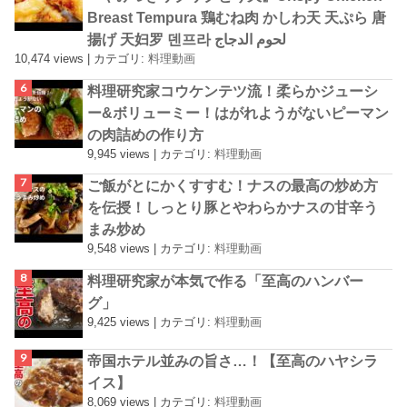
Breast Tempura 鶏むね肉 かしわ天 天ぷら 唐
揚げ 天妇罗 덴프라 لحوم الدجاج
10,474 views
|
カテゴリ:
料理動画
料理研究家コウケンテツ流！柔らかジューシ
ー&ボリューミー！はがれようがないピーマン
の肉詰めの作り方
9,945 views
|
カテゴリ:
料理動画
ご飯がとにかくすすむ！ナスの最高の炒め方
を伝授！しっとり豚とやわらかナスの甘辛う
まみ炒め
9,548 views
|
カテゴリ:
料理動画
料理研究家が本気で作る「至高のハンバー
グ」
9,425 views
|
カテゴリ:
料理動画
帝国ホテル並みの旨さ…！【至高のハヤシラ
イス】
8,069 views
|
カテゴリ:
料理動画