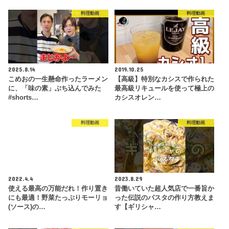
料理動画
料理動画
2025.8.14
2019.10.25
こめおの一生懸命作ったラーメン
【高級】特別なカシスで作られた
に、「味の素」ぶち込んでみた
最高級リキュールを使って極上の
#shorts…
カシスオレン…
料理動画
料理動画
2022.4.4
2023.8.29
使える最高の万能だれ！作り置き
昔働いていた超人気店で一番旨か
にも最適！野菜たっぷりモーリョ
った伝説のパスタの作り方教えま
(ソース)の…
す【ギリシャ…