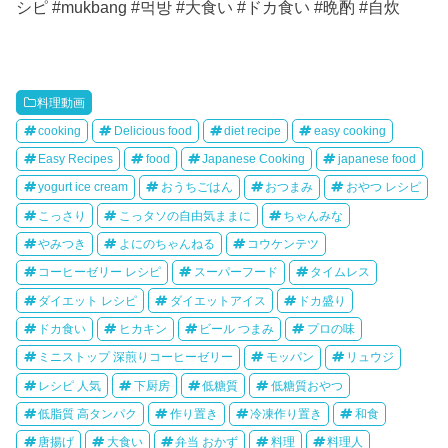
シピ #mukbang #먹방 #大食い #ドカ食い #晩酌 #自炊
料理動画
cooking
Delicious food
diet recipe
easy cooking
Easy Recipes
food
Japanese Cooking
japanese food
yogurt ice cream
おうちごはん
おつまみ
おやつ レシピ
こっさり
こっタソの自由気ままに
ちゃんみな
やみつき
よにのちゃんねる
コウケンテツ
コーヒーゼリー レシピ
スーパーフード
タイムレス
ダイエット レシピ
ダイエットアイス
ドカ盛り
ドカ食い
ヒカキン
ビール つまみ
プロの味
ミニストップ 深煎りコーヒーゼリー
モッパン
リュウジ
レシピ 人気
下厨房
低糖質
低糖質おやつ
低脂質 高タンパク
作り置き
冷凍作り置き
和食
唐揚げ
大食い
弁当 おかず
料理
料理人