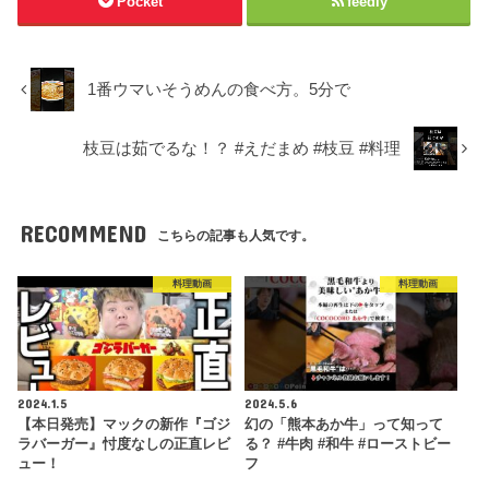
Pocket
feedly
1番ウマいそうめんの食べ方。5分で
枝豆は茹でるな！？ #えだまめ #枝豆 #料理
RECOMMEND
こちらの記事も人気です。
料理動画
料理動画
2024.1.5
2024.5.6
【本日発売】マックの新作『ゴジ
幻の「熊本あか牛」って知って
ラバーガー』忖度なしの正直レビ
る？ #牛肉 #和牛 #ローストビー
ュー！
フ