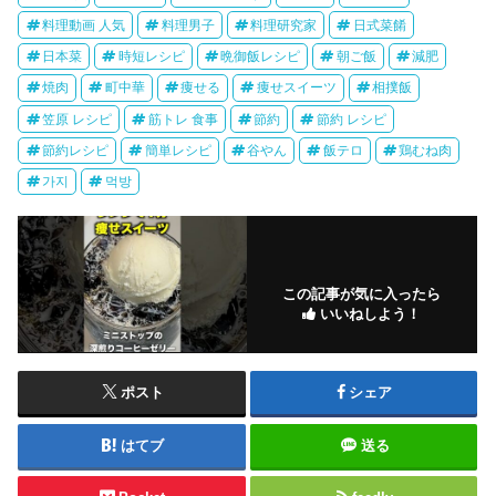
料理動画 人気
料理男子
料理研究家
日式菜餚
日本菜
時短レシピ
晩御飯レシピ
朝ご飯
減肥
焼肉
町中華
痩せる
痩せスイーツ
相撲飯
笠原 レシピ
筋トレ 食事
節約
節約 レシピ
節約レシピ
簡単レシピ
谷やん
飯テロ
鶏むね肉
가지
먹방
この記事が気に入ったら
いいねしよう！
ポスト
シェア
はてブ
送る