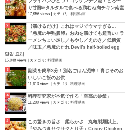
フライパンひとつ！コウケンテツ流！とろ〜
り甘酢&タルタルで食べる鶏むね肉チキン南蛮
17,956 views
|
カテゴリ:
料理動画
【漬けるだけ】これはマジでウマすぎる…
『悪魔の半熟煮卵』お肉を漬けても超旨い♪ ラ
ーメンちょい足し／もやし／えのき／低糖質
／味玉／悪魔のたれ Devil's half-boiled egg
달걀 요리
15,048 views
|
カテゴリ:
料理動画
副菜を簡単3分！別名ごはん泥棒！青じそのお
いしいご飯のお供
11,613 views
|
カテゴリ:
料理動画
料理研究家が本気で作る「至高の炒飯」
11,280 views
|
カテゴリ:
料理動画
この驚きの旨さ…柔らかさ…丸亀製麺以上。
『やみつきサクサクとり天』Crispy Chicken