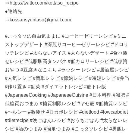
⇒https://twitter.com/kottaso_recipe
●連絡先
⇒kossarisyuntaso@gmail.com
#こっタソの自由気ままに #コーヒーゼリーレシピ #ミニ
ストップデザート #深煎りコーヒーゼリーレシピ #ドロリ
ッチレシピ #太らないアイス #太らないデザート #食べ痩
せレシピ #低脂肪高タンパク #低カロリーレシピ #低糖質
おやつ #豆腐きなこもち #ラッシー レシピ #居酒屋レシピ
#人気レシピ #簡単レシピ #節約レシピ #時短レシピ #弁当
#作り置き #副菜 #ダイエットレシピ #筋トレ飯
#JapaneseCooking #JapaneseCuisine #日本料理 #減肥 #
低糖質おつまみ #糖質制限レシピ #ヤセ筋 #低糖質レシピ
#ヘルシー #激痩せ #ロカボレシピ #dietfood #lowcarbdiet
#dietrecipe #晩ごはんレシピ #おうちごはん #太らないレ
シピ #酒のつまみ #簡単つまみ #こっタソレシピ #男飯レ