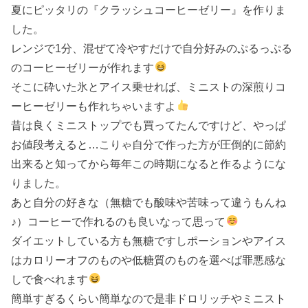
夏にピッタリの『クラッシュコーヒーゼリー』を作りま
した。
レンジで1分、混ぜて冷やすだけで自分好みのぷるっぷる
のコーヒーゼリーが作れます
そこに砕いた氷とアイス乗せれば、ミニストの深煎りコ
ーヒーゼリーも作れちゃいますよ
昔は良くミニストップでも買ってたんですけど、やっぱ
お値段考えると…こりゃ自分で作った方が圧倒的に節約
出来ると知ってから毎年この時期になると作るようにな
りました。
あと自分の好きな（無糖でも酸味や苦味って違うもんね
♪）コーヒーで作れるのも良いなって思って
ダイエットしている方も無糖ですしポーションやアイス
はカロリーオフのものや低糖質のものを選べば罪悪感な
しで食べれます
簡単すぎるくらい簡単なので是非ドロリッチやミニスト