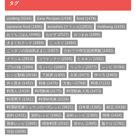
タグ
cooking
(5244)
Easy Recipes
(1438)
food
(1478)
japanese food
(1896)
kurashiru [クラシル]
(2933)
mukbang
(1426)
おうちごはん
(4466)
おかず
(2527)
おつまみ
(1886)
きまぐれクック
(1684)
こっさり
(1684)
こっタソの自由気ままに
(1827)
だれウマ/学生筋肉男飯
(1402)
クラシル
(2914)
コウケンテツ
(2555)
ヒカキン
(1592)
プロの味
(1694)
モッパン
(1680)
リュウジ
(2077)
レシピ
(5784)
レシピ動画
(2618)
下厨房
(1300)
主菜
(2473)
作り方
(2463)
作り置き
(1452)
和食
(1475)
大食い
(1769)
料理
(7122)
料理人
(1419)
料理動画
(3175)
料理動画 人気
(1473)
料理男子
(1361)
料理研究家
(2224)
料理研究家リュウジのバズレシピ
(3621)
日本菜
(1385)
献立
(2438)
節約
(1431)
節約レシピ
(1862)
節約 レシピ
(1300)
簡単
(1434)
簡単レシピ
(1995)
簡単料理
(2532)
谷やん
(1995)
飯テロ
(1781)
먹방
(1608)