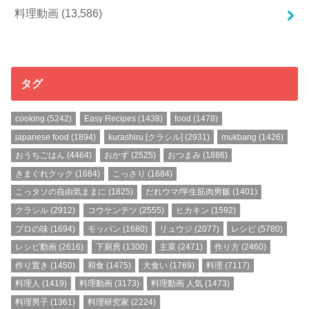
料理動画
(13,586)
タグ
cooking
(5242)
Easy Recipes
(1438)
food
(1478)
japanese food
(1894)
kurashiru [クラシル]
(2931)
mukbang
(1426)
おうちごはん
(4464)
おかず
(2525)
おつまみ
(1886)
きまぐれクック
(1684)
こっさり
(1684)
こっタソの自由気ままに
(1825)
だれウマ/学生筋肉男飯
(1401)
クラシル
(2912)
コウケンテツ
(2555)
ヒカキン
(1592)
プロの味
(1694)
モッパン
(1680)
リュウジ
(2077)
レシピ
(5780)
レシピ動画
(2616)
下厨房
(1300)
主菜
(2471)
作り方
(2460)
作り置き
(1450)
和食
(1475)
大食い
(1769)
料理
(7117)
料理人
(1419)
料理動画
(3173)
料理動画 人気
(1473)
料理男子
(1361)
料理研究家
(2224)