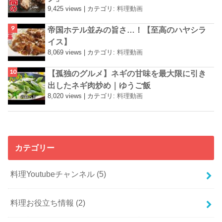
9,425 views
|
カテゴリ:
料理動画
帝国ホテル並みの旨さ…！【至高のハヤシラ
イス】
8,069 views
|
カテゴリ:
料理動画
【孤独のグルメ】ネギの甘味を最大限に引き
出したネギ肉炒め｜ゆうご飯
8,020 views
|
カテゴリ:
料理動画
カテゴリー
料理Youtubeチャンネル
(5)
料理お役立ち情報
(2)