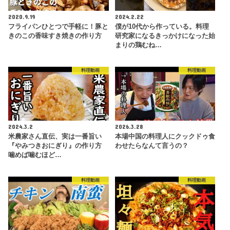
2020.9.19
2024.2.22
フライパンひとつで手軽に！豚と
僕が10代から作っている。料理
きのこの香味すき焼きの作り方
研究家になるきっかけになった始
まりの鶏むね…
料理動画
料理動画
2024.3.2
2026.3.28
米農家さん直伝、実は一番旨い
本場中国の料理人にクックドゥ食
『やみつきおにぎり』の作り方
わせたらなんて言うの？
噛めば噛むほど…
料理動画
料理動画