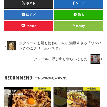
ポスト
シェア
はてブ
送る
Pocket
feedly
生クリームも鍋も使わないのに濃厚すぎる『ワンパ
ンきのこクリームパスタ』
クノールに呼び出し食らいました
RECOMMEND
こちらの記事も人気です。
料理動画
料理動画