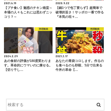
2021.6.19
2020.9.22
【プチ食い】魅惑のチキン南蛮～
【鍋1つで包丁要らず】超簡単で
本場の人々もこれには思わずニッ
破壊的旨さ！サッポロ一番で作る
コリ？～
『本気の坦々…
料理動画
料理動画
2024.2.29
2021.3.17
あの食材の評価が180度変わりま
あなたの胃袋コロします。作るの
す。革命的にウマいのに痩せる。
も食べるのも秒殺、5分で出来る
【切り干し…
牛丼の革命【…