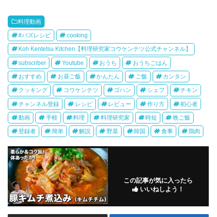
料理動画
#バズレシピ
cooking
Koh Kentetsu Kitchen【料理研究家コウケンテツ公式チャンネル】
subscriber
Youtube
おうち
おうちごはん
おすすめ
お昼ご飯
かんたん
ご飯
カンタン
クッキング
コウケンテツ
ゴハン
シェフ
チキン
チャンネル登録
レシピ
レビュー
作り方
初心者
動画
手軽
料理
料理研究家
時短
晩ご飯
登録者
簡単
解説
野菜
韓国
食事
鶏肉
この記事が気に入ったら
いいねしよう！