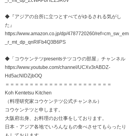
_r_mt_dp_ZcWAFbHEZ3R0V
◆『アジアの台所に立つとすべてがゆるされる気がし
た』
https://www.amazon.co.jp/dp/4787720260/ref=cm_sw_em
_r_mt_dp_qnRIFb4Q3B6PS
◆「コウケンテツpresentsテツコウの部屋」チャンネル
https://www.youtube.com/channel/UCXv3rABDZ-
Hd5acNlDZjbOQ
＝＝＝＝＝＝＝＝＝＝＝＝＝＝＝＝＝＝＝＝＝＝
Koh Kentetsu Kitchen
（料理研究家コウケンテツ公式チャンネル）
コウケンテツと申します。
大阪府出身、お料理のお仕事をしております。
日本・アジア各地でいろんなもの食べさせてもらったり
もしております。