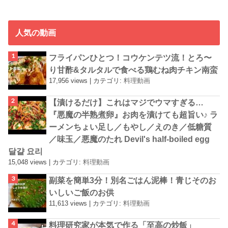
人気の動画
フライパンひとつ！コウケンテツ流！とろ〜
り甘酢&タルタルで食べる鶏むね肉チキン南蛮
17,956 views
|
カテゴリ:
料理動画
【漬けるだけ】これはマジでウマすぎる…
『悪魔の半熟煮卵』お肉を漬けても超旨い♪ ラ
ーメンちょい足し／もやし／えのき／低糖質
／味玉／悪魔のたれ Devil's half-boiled egg
달걀 요리
15,048 views
|
カテゴリ:
料理動画
副菜を簡単3分！別名ごはん泥棒！青じそのお
いしいご飯のお供
11,613 views
|
カテゴリ:
料理動画
料理研究家が本気で作る「至高の炒飯」