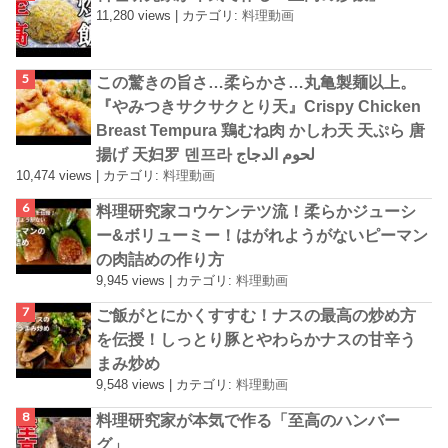
11,280 views
|
カテゴリ:
料理動画
この驚きの旨さ…柔らかさ…丸亀製麺以上。
『やみつきサクサクとり天』Crispy Chicken
Breast Tempura 鶏むね肉 かしわ天 天ぷら 唐
揚げ 天妇罗 덴프라 لحوم الدجاج
10,474 views
|
カテゴリ:
料理動画
料理研究家コウケンテツ流！柔らかジューシ
ー&ボリューミー！はがれようがないピーマン
の肉詰めの作り方
9,945 views
|
カテゴリ:
料理動画
ご飯がとにかくすすむ！ナスの最高の炒め方
を伝授！しっとり豚とやわらかナスの甘辛う
まみ炒め
9,548 views
|
カテゴリ:
料理動画
料理研究家が本気で作る「至高のハンバー
グ」