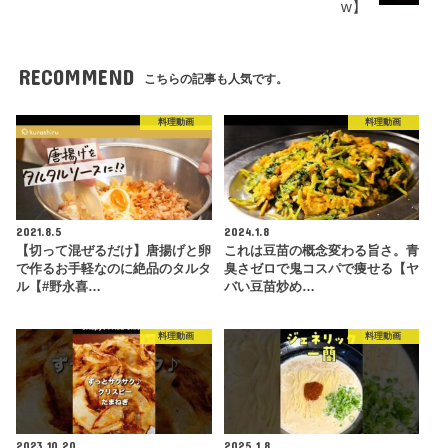
w】
RECOMMEND
こちらの記事も人気です。
料理動画
料理動画
2021.8.5
2024.1.8
【切って混ぜるだけ】唐揚げと卵
これは豆苗の概念変わる旨さ。青
で作るお手軽なのに絶品のタルタ
臭さゼロで鬼コスパで痩せる【ヤ
ル【#野永喜…
バい豆苗炒め…
料理動画
料理動画
2023.10.20
2025.1.8