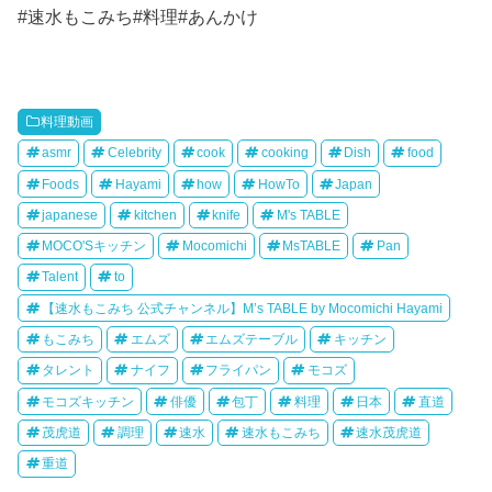
#速水もこみち#料理#あんかけ
料理動画
asmr
Celebrity
cook
cooking
Dish
food
Foods
Hayami
how
HowTo
Japan
japanese
kitchen
knife
M's TABLE
MOCO'Sキッチン
Mocomichi
MsTABLE
Pan
Talent
to
【速水もこみち 公式チャンネル】M’s TABLE by Mocomichi Hayami
もこみち
エムズ
エムズテーブル
キッチン
タレント
ナイフ
フライパン
モコズ
モコズキッチン
俳優
包丁
料理
日本
直道
茂虎道
調理
速水
速水もこみち
速水茂虎道
重道