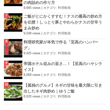
の肉詰めの作り方
9,945 views
|
カテゴリ:
料理動画
ご飯がとにかくすすむ！ナスの最高の炒め方
を伝授！しっとり豚とやわらかナスの甘辛う
まみ炒め
9,548 views
|
カテゴリ:
料理動画
料理研究家が本気で作る「至高のハンバー
グ」
9,425 views
|
カテゴリ:
料理動画
帝国ホテル並みの旨さ…！【至高のハヤシラ
イス】
8,069 views
|
カテゴリ:
料理動画
【孤独のグルメ】ネギの甘味を最大限に引き
出したネギ肉炒め｜ゆうご飯
8,020 views
|
カテゴリ:
料理動画