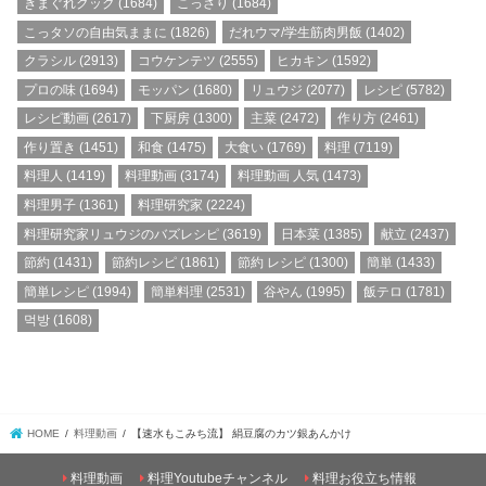
きまぐれクック
(1684)
こっさり
(1684)
こっタソの自由気ままに
(1826)
だれウマ/学生筋肉男飯
(1402)
クラシル
(2913)
コウケンテツ
(2555)
ヒカキン
(1592)
プロの味
(1694)
モッパン
(1680)
リュウジ
(2077)
レシピ
(5782)
レシピ動画
(2617)
下厨房
(1300)
主菜
(2472)
作り方
(2461)
作り置き
(1451)
和食
(1475)
大食い
(1769)
料理
(7119)
料理人
(1419)
料理動画
(3174)
料理動画 人気
(1473)
料理男子
(1361)
料理研究家
(2224)
料理研究家リュウジのバズレシピ
(3619)
日本菜
(1385)
献立
(2437)
節約
(1431)
節約レシピ
(1861)
節約 レシピ
(1300)
簡単
(1433)
簡単レシピ
(1994)
簡単料理
(2531)
谷やん
(1995)
飯テロ
(1781)
먹방
(1608)
HOME
料理動画
【速水もこみち流】 絹豆腐のカツ銀あんかけ
料理動画
料理Youtubeチャンネル
料理お役立ち情報