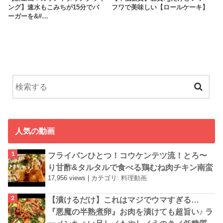
ング】速水もこみちが15分でバ
フワで美味しい【ロールケーキ】
ーガーを&#…
人気の動画
フライパンひとつ！コウケンテツ流！とろ〜
り甘酢&タルタルで食べる鶏むね肉チキン南蛮
17,956 views
|
カテゴリ:
料理動画
【漬けるだけ】これはマジでウマすぎる…
『悪魔の半熟煮卵』お肉を漬けても超旨い♪ ラ