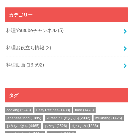
カテゴリー
料理Youtubeチャンネル
(5)
料理お役立ち情報
(2)
料理動画
(13,592)
タグ
cooking
(5243)
Easy Recipes
(1438)
food
(1478)
japanese food
(1895)
kurashiru [クラシル]
(2932)
mukbang
(1426)
おうちごはん
(4465)
おかず
(2526)
おつまみ
(1886)