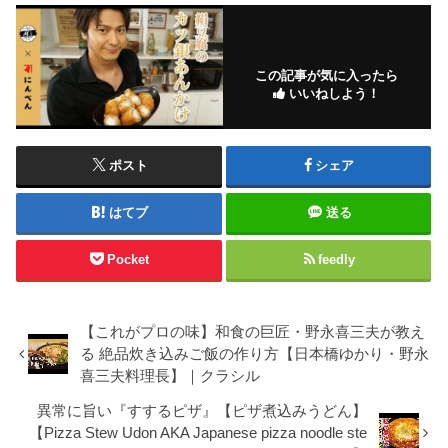
この記事が気に入ったら
いいねしよう！
ポスト
シェア
はてブ
送る
Pocket
feedly
【これがプロの味】和食の巨匠・野永喜三夫が教え
る 絶品炊き込みご飯の作り方【日本橋ゆかり・野永
喜三夫料理長】｜クラシル
異常に旨い『すするピザ』【ピザ煮込みうどん】
【Pizza Stew Udon AKA Japanese pizza noodle ste