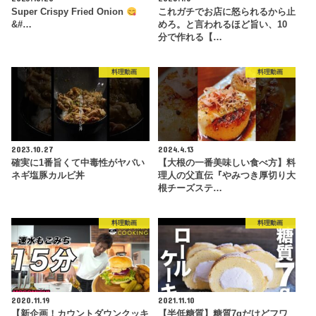
Super Crispy Fried Onion
これガチでお店に怒られるから止
&#…
めろ。と言われるほど旨い、10
分で作れる【…
料理動画
料理動画
2023.10.27
2024.4.13
確実に1番旨くて中毒性がヤバい
【大根の一番美味しい食べ方】料
ネギ塩豚カルビ丼
理人の父直伝『やみつき厚切り大
根チーズステ…
料理動画
料理動画
2020.11.19
2021.11.10
【新企画！カウントダウンクッキ
【半低糖質】糖質7gだけどフワ