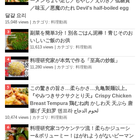
ーメンちょい足し／もやし／えのき／低糖質
／味玉／悪魔のたれ Devil's half-boiled egg
달걀 요리
15,048 views
|
カテゴリ:
料理動画
副菜を簡単3分！別名ごはん泥棒！青じそのお
いしいご飯のお供
11,613 views
|
カテゴリ:
料理動画
料理研究家が本気で作る「至高の炒飯」
11,280 views
|
カテゴリ:
料理動画
この驚きの旨さ…柔らかさ…丸亀製麺以上。
『やみつきサクサクとり天』Crispy Chicken
Breast Tempura 鶏むね肉 かしわ天 天ぷら 唐
揚げ 天妇罗 덴프라 لحوم الدجاج
10,474 views
|
カテゴリ:
料理動画
料理研究家コウケンテツ流！柔らかジューシ
ー&ボリューミー！はがれようがないピーマン