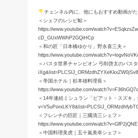
チェンネル内に、他にもおすすめ動画がた
＜シェフのレシピ帖＞
https://www.youtube.com/watch?v=ESqkzs
cD_GUxWWhP2GQiHCp
＜和の匠「日本橋ゆかり」野永喜三夫＞
https://www.youtube.com/watch?v=IogvNo
＜パスタ世界チャンピオン 弓削啓太のパスタ道＞https:/
iXg&list=PLCSlJ_ORMzdhZYXeKkxZW0jSv
＜帝国ホテル｜杉本雄料理長＞
https://www.youtube.com/watch?v=F36hG
＜14年連続ミシュラン「ピアット・スズキ」鈴木弥平シェフ
v=V5uPorxLKY8&list=PLCSlJ_ORMzdhfyb
＜フレンチの巨匠｜三國清三シェフ＞
https://www.youtube.com/watch?v=GfP2jQN
＜中国料理美虎｜五十嵐美幸シェフ＞