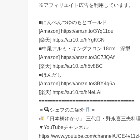
※アフィリエイト広告を利用しています。
■にんべんつゆのもとゴールド
[Amazon] https://amzn.to/3Yq11ou
[楽天] https://a.r10.to/hYgKGN
■中尾アルミ・キングフロン 18cm 深型
[Amazon] https://amzn.to/3C7JQAf
[楽天] https://a.r10.to/h5v8BC
■ほんだし
[Amazon] https://amzn.to/3BY4q6a
[楽天] https://a.r10.to/hNeLAl
==================================
＝
シェフのご紹介
＝
「日本橋ゆかり」 三代目・野永喜三夫料
▼YouTubeチャンネル
https://www.youtube.com/channel/UCE4v