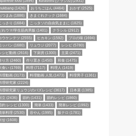
apanese food
(1894)
kurashiru [クラシル]
(2931)
mukbang
(1426)
おうちごはん
(4464)
おかず
(2525)
おつまみ
(1886)
きまぐれクック
(1684)
こっさり
(1684)
こっタソの自由気ままに
(1825)
だれウマ/学生筋肉男飯
(1401)
クラシル
(2912)
コウケンテツ
(2555)
ヒカキン
(1592)
プロの味
(1694)
モッパン
(1680)
リュウジ
(2077)
レシピ
(5780)
レシピ動画
(2616)
下厨房
(1300)
主菜
(2471)
作り方
(2460)
作り置き
(1450)
和食
(1475)
大食い
(1769)
料理
(7117)
料理人
(1419)
料理動画
(3173)
料理動画 人気
(1473)
料理男子
(1361)
料理研究家
(2224)
料理研究家リュウジのバズレシピ
(3617)
日本菜
(1385)
献立
(2436)
節約
(1431)
節約レシピ
(1860)
節約 レシピ
(1300)
簡単
(1433)
簡単レシピ
(1992)
簡単料理
(2530)
谷やん
(1995)
飯テロ
(1781)
먹방
(1608)