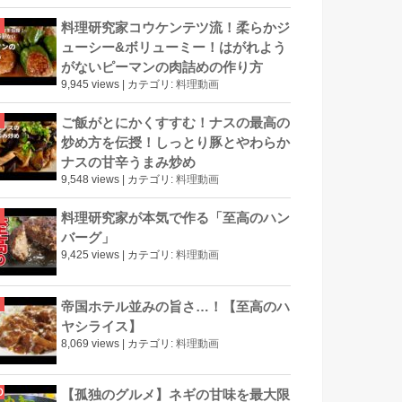
料理研究家コウケンテツ流！柔らかジ
ューシー&ボリューミー！はがれよう
がないピーマンの肉詰めの作り方
9,945 views
|
カテゴリ:
料理動画
ご飯がとにかくすすむ！ナスの最高の
炒め方を伝授！しっとり豚とやわらか
ナスの甘辛うまみ炒め
9,548 views
|
カテゴリ:
料理動画
料理研究家が本気で作る「至高のハン
バーグ」
9,425 views
|
カテゴリ:
料理動画
帝国ホテル並みの旨さ…！【至高のハ
ヤシライス】
8,069 views
|
カテゴリ:
料理動画
【孤独のグルメ】ネギの甘味を最大限