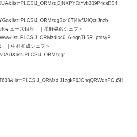
Z-YOUA&list=PLCSlJ_ORMzdj2jNXPYOtYvb309P4csES4
wYGc&list=PLCSlJ_ORMzdgSc40Tj4lvfJ2lQctIJnzb
・ボキューズ銀座」｜星野晃彦シェフ＞
4EWw&list=PLCSlJ_ORMzdioc6_6-eqnTI-5R_ptnsyP
BLE」｜中村和成シェフ＞
ww0AU&list=PLCSlJ_ORMzdgr-
CfwT638&list=PLCSlJ_ORMzdiJ1zgkF6JChqQRWqnPCu5H