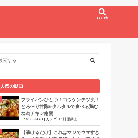
search
人気の動画
フライパンひとつ！コウケンテツ流！
とろ〜り甘酢&タルタルで食べる鶏む
ね肉チキン南蛮
17,956 views
|
カテゴリ:
料理動画
【漬けるだけ】これはマジでウマすぎ