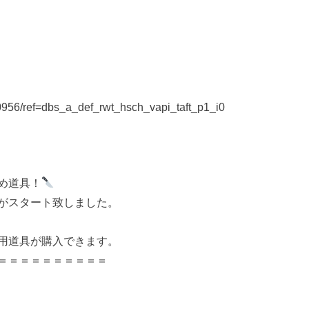
0956/ref=dbs_a_def_rwt_hsch_vapi_taft_p1_i0
め道具！
がスタート致しました。
用道具が購入できます。
＝＝＝＝＝＝＝＝＝＝