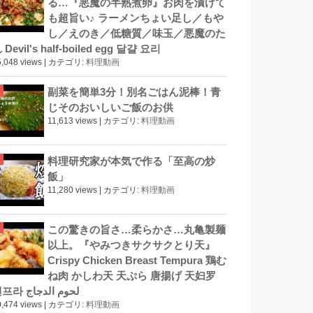
る…『悪魔の半熟煮卵』お肉を漬けて
も超旨い♪ ラーメンちょい足し／もや
し／えのき／低糖質／味玉／悪魔のた
 Devil's half-boiled egg 달걀 요리
,048 views
|
カテゴリ:
料理動画
副菜を簡単3分！別名ごはん泥棒！青
じそのおいしいご飯のお供
11,613 views
|
カテゴリ:
料理動画
料理研究家が本気で作る「至高の炒
飯」
11,280 views
|
カテゴリ:
料理動画
この驚きの旨さ…柔らかさ…丸亀製麺
以上。『やみつきサクサクとり天』
Crispy Chicken Breast Tempura 鶏む
ね肉 かしわ天 天ぷら 唐揚げ 天妇罗
덴프라 لحوم الدجاج
,474 views
|
カテゴリ:
料理動画