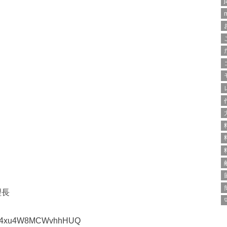
j
理長
11zI4xu4W8MCWvhhHUQ