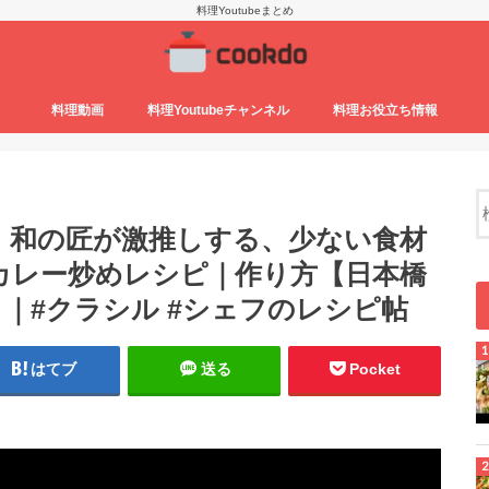
料理Youtubeまとめ
料理動画
料理Youtubeチャンネル
料理お役立ち情報
】和の匠が激推しする、少ない食材
カレー炒めレシピ｜作り方【日本橋
｜#クラシル #シェフのレシピ帖
はてブ
送る
Pocket