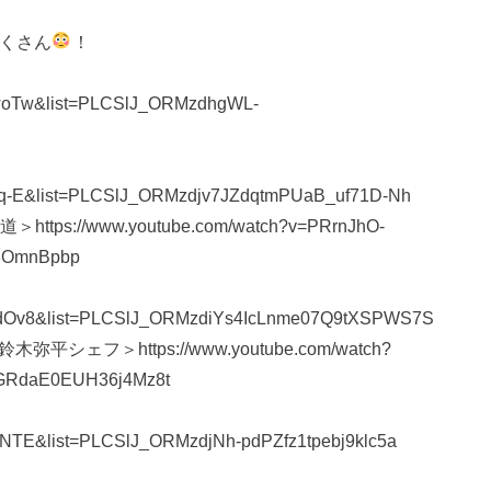
くさん
！
ZwoTw&list=PLCSlJ_ORMzdhgWL-
VKq-E&list=PLCSlJ_ORMzdjv7JZdqtmPUaB_uf71D-Nh
/www.youtube.com/watch?v=PRrnJhO-
8OmnBpbp
Q7dOv8&list=PLCSlJ_ORMzdiYs4IcLnme07Q9tXSPWS7S
＞https://www.youtube.com/watch?
TGRdaE0EUH36j4Mz8t
ENTE&list=PLCSlJ_ORMzdjNh-pdPZfz1tpebj9klc5a