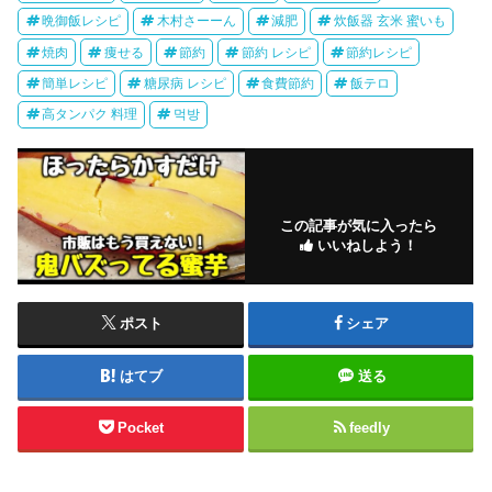
晩御飯レシピ
木村さーーん
減肥
炊飯器 玄米 蜜いも
焼肉
痩せる
節約
節約 レシピ
節約レシピ
簡単レシピ
糖尿病 レシピ
食費節約
飯テロ
高タンパク 料理
먹방
この記事が気に入ったら
いいねしよう！
ポスト
シェア
はてブ
送る
Pocket
feedly