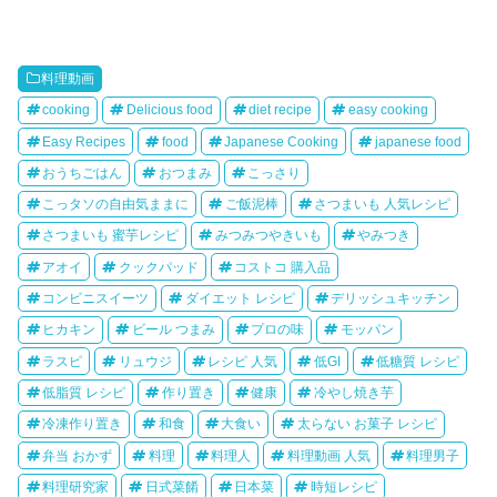
料理動画
cooking
Delicious food
diet recipe
easy cooking
Easy Recipes
food
Japanese Cooking
japanese food
おうちごはん
おつまみ
こっさり
こっタソの自由気ままに
ご飯泥棒
さつまいも 人気レシピ
さつまいも 蜜芋レシピ
みつみつやきいも
やみつき
アオイ
クックパッド
コストコ 購入品
コンビニスイーツ
ダイエット レシピ
デリッシュキッチン
ヒカキン
ビール つまみ
プロの味
モッパン
ラスピ
リュウジ
レシピ 人気
低GI
低糖質 レシピ
低脂質 レシピ
作り置き
健康
冷やし焼き芋
冷凍作り置き
和食
大食い
太らない お菓子 レシピ
弁当 おかず
料理
料理人
料理動画 人気
料理男子
料理研究家
日式菜餚
日本菜
時短レシピ