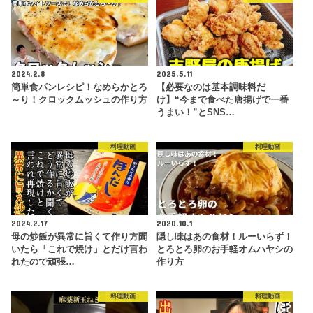
2024.2.8
2025.5.11
簡単食パンレシピ！なめらかとろ
【必要なのは基本調味料だ
～り！クロックムッシュの作り方
け】“今まで食べた唐揚げで一番
うまい！”とSNS…
料理動画
料理動画
2024.2.17
2020.10.1
母の炒飯が異常に旨くて作り方聞
隠し味はあの食材！ルーいらず！
いたら「これで焼け」とだけ言わ
とろとろ卵のお手軽オムハヤシの
れたので頑張…
作り方
料理動画
料理動画