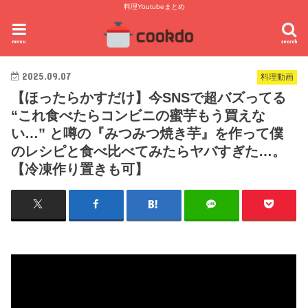
料理Youtubeまとめ
menu
search
2025.09.07
料理動画
【ほったらかすだけ】今SNSで超バズってる
“これ食べたらコンビニの蜜芋もう買えな
い…” と噂の『みつみつ焼き芋』を作って僕
のレシピと食べ比べてみたらヤバすぎた…。
【冷凍作り置きも可】