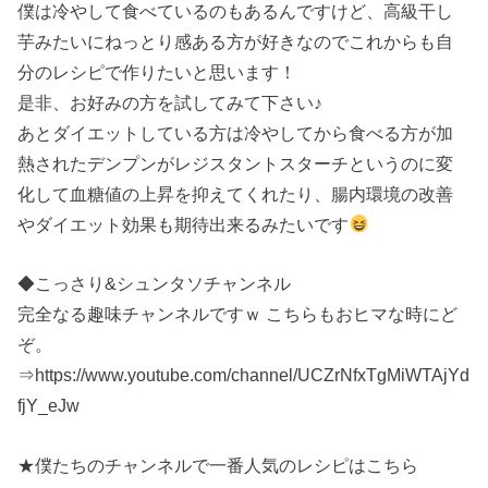
僕は冷やして食べているのもあるんですけど、高級干し
芋みたいにねっとり感ある方が好きなのでこれからも自
分のレシピで作りたいと思います！
是非、お好みの方を試してみて下さい♪
あとダイエットしている方は冷やしてから食べる方が加
熱されたデンプンがレジスタントスターチというのに変
化して血糖値の上昇を抑えてくれたり、腸内環境の改善
やダイエット効果も期待出来るみたいです
◆こっさり&シュンタソチャンネル
完全なる趣味チャンネルですｗ こちらもおヒマな時にど
ぞ。
⇒https://www.youtube.com/channel/UCZrNfxTgMiWTAjYd
fjY_eJw
★僕たちのチャンネルで一番人気のレシピはこちら