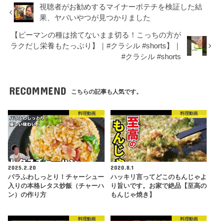
視聴者がお勧めするマイナーポテチを検証した結
果、ヤバいやつが見つかりました
【ピーマンの種は捨てないまま切る！こっちの方が
ラクだし栄養もたっぷり】｜#クラシル #shorts】｜
#クラシル #shorts
RECOMMEND
こちらの記事も人気です。
料理動画
料理動画
2025.2.20
2020.8.1
パラふわしっとり！チャーシュー
ハッキリ言ってどこのもんじゃよ
入りの本格レタス炒飯（チャーハ
り旨いです。お家で絶品【至高の
ン）の作り方
もんじゃ焼き】
料理動画
料理動画