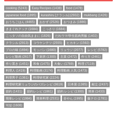
cooking
(5243)
Easy Recipes
(1438)
food
(1478)
japanese food
(1895)
kurashiru [クラシル]
(2932)
mukbang
(1426)
おうちごはん
(4465)
おかず
(2526)
おつまみ
(1886)
きまぐれクック
(1684)
こっさり
(1684)
こっタソの自由気ままに
(1826)
だれウマ/学生筋肉男飯
(1402)
クラシル
(2913)
コウケンテツ
(2555)
ヒカキン
(1592)
プロの味
(1694)
モッパン
(1680)
リュウジ
(2077)
レシピ
(5782)
レシピ動画
(2617)
下厨房
(1300)
主菜
(2472)
作り方
(2461)
作り置き
(1451)
和食
(1475)
大食い
(1769)
料理
(7119)
料理人
(1419)
料理動画
(3174)
料理動画 人気
(1473)
料理男子
(1361)
料理研究家
(2224)
料理研究家リュウジのバズレシピ
(3619)
日本菜
(1385)
献立
(2437)
節約
(1431)
節約レシピ
(1861)
節約 レシピ
(1300)
簡単
(1433)
簡単レシピ
(1994)
簡単料理
(2531)
谷やん
(1995)
飯テロ
(1781)
먹방
(1608)