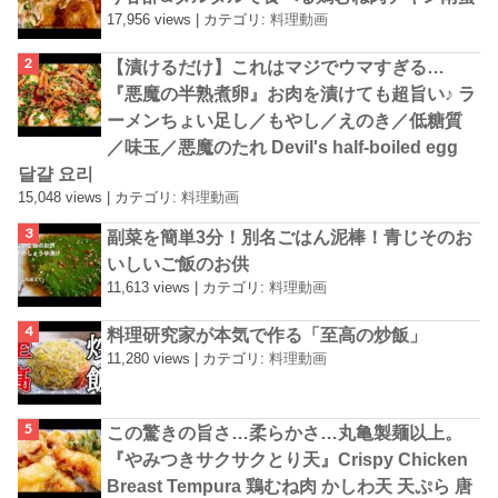
17,956 views
|
カテゴリ:
料理動画
【漬けるだけ】これはマジでウマすぎる…
『悪魔の半熟煮卵』お肉を漬けても超旨い♪ ラ
ーメンちょい足し／もやし／えのき／低糖質
／味玉／悪魔のたれ Devil's half-boiled egg
달걀 요리
15,048 views
|
カテゴリ:
料理動画
副菜を簡単3分！別名ごはん泥棒！青じそのお
いしいご飯のお供
11,613 views
|
カテゴリ:
料理動画
料理研究家が本気で作る「至高の炒飯」
11,280 views
|
カテゴリ:
料理動画
この驚きの旨さ…柔らかさ…丸亀製麺以上。
『やみつきサクサクとり天』Crispy Chicken
Breast Tempura 鶏むね肉 かしわ天 天ぷら 唐