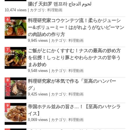
揚げ 天妇罗 덴프라 لحوم الدجاج
10,474 views
|
カテゴリ:
料理動画
料理研究家コウケンテツ流！柔らかジューシ
ー&ボリューミー！はがれようがないピーマン
の肉詰めの作り方
9,945 views
|
カテゴリ:
料理動画
ご飯がとにかくすすむ！ナスの最高の炒め方
を伝授！しっとり豚とやわらかナスの甘辛う
まみ炒め
9,548 views
|
カテゴリ:
料理動画
料理研究家が本気で作る「至高のハンバー
グ」
9,425 views
|
カテゴリ:
料理動画
帝国ホテル並みの旨さ…！【至高のハヤシラ
イス】
8,069 views
|
カテゴリ:
料理動画