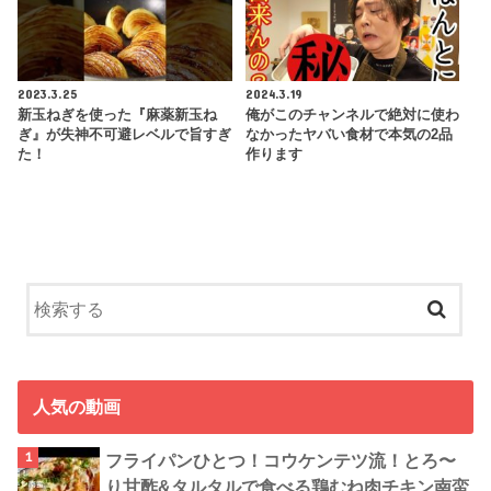
2023.3.25
2024.3.19
新玉ねぎを使った『麻薬新玉ね
俺がこのチャンネルで絶対に使わ
ぎ』が失神不可避レベルで旨すぎ
なかったヤバい食材で本気の2品
た！
作ります
人気の動画
フライパンひとつ！コウケンテツ流！とろ〜
り甘酢&タルタルで食べる鶏むね肉チキン南蛮