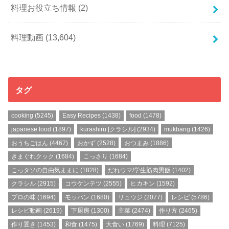
料理お役立ち情報
(2)
料理動画
(13,604)
タグ
cooking
(5245)
Easy Recipes
(1438)
food
(1478)
japanese food
(1897)
kurashiru [クラシル]
(2934)
mukbang
(1426)
おうちごはん
(4467)
おかず
(2528)
おつまみ
(1886)
きまぐれクック
(1684)
こっさり
(1684)
こっタソの自由気ままに
(1828)
だれウマ/学生筋肉男飯
(1402)
クラシル
(2915)
コウケンテツ
(2555)
ヒカキン
(1592)
プロの味
(1694)
モッパン
(1680)
リュウジ
(2077)
レシピ
(5786)
レシピ動画
(2619)
下厨房
(1300)
主菜
(2474)
作り方
(2465)
作り置き
(1453)
和食
(1475)
大食い
(1769)
料理
(7125)