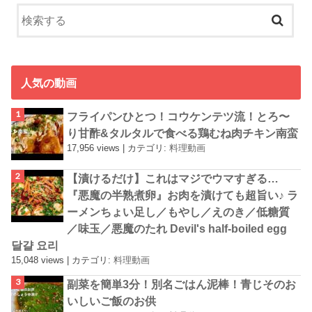
人気の動画
フライパンひとつ！コウケンテツ流！とろ〜
り甘酢&タルタルで食べる鶏むね肉チキン南蛮
17,956 views
|
カテゴリ:
料理動画
【漬けるだけ】これはマジでウマすぎる…
『悪魔の半熟煮卵』お肉を漬けても超旨い♪ ラ
ーメンちょい足し／もやし／えのき／低糖質
／味玉／悪魔のたれ Devil's half-boiled egg
달걀 요리
15,048 views
|
カテゴリ:
料理動画
副菜を簡単3分！別名ごはん泥棒！青じそのお
いしいご飯のお供