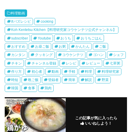
料理動画
#バズレシピ
cooking
Koh Kentetsu Kitchen【料理研究家コウケンテツ公式チャンネル】
subscriber
Youtube
おうち
おうちごはん
おすすめ
お昼ご飯
お粥
かんたん
ご飯
カンタン
クッキング
コウケンテツ
ゴハン
シェフ
チキン
チャンネル登録
レシピ
レビュー
七草粥
作り方
初心者
動画
手軽
料理
料理研究家
時短
晩ご飯
登録者
簡単
解説
野菜
韓国
食事
鶏肉
この記事が気に入ったら
いいねしよう！