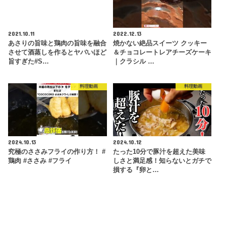
2021.10.11
2022.12.13
あさりの旨味と鶏肉の旨味を融合
焼かない絶品スイーツ クッキー
させて酒蒸しを作るとヤバいほど
＆チョコレートレアチーズケーキ
旨すぎた#S…
｜クラシル …
料理動画
料理動画
2024.10.13
2024.10.12
究極のささみフライの作り方！ #
たった10分で豚汁を超えた美味
鶏肉 #ささみ #フライ
しさと満足感！知らないとガチで
損する『卵と…