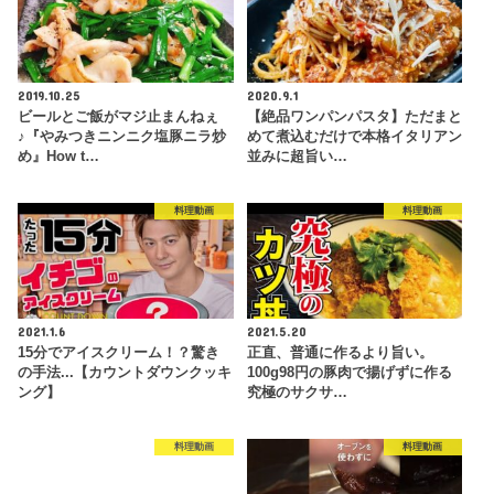
2019.10.25
2020.9.1
ビールとご飯がマジ止まんねぇ
【絶品ワンパンパスタ】ただまと
♪『やみつきニンニク塩豚ニラ炒
めて煮込むだけで本格イタリアン
め』How t…
並みに超旨い…
料理動画
料理動画
2021.1.6
2021.5.20
15分でアイスクリーム！？驚き
正直、普通に作るより旨い。
の手法...【カウントダウンクッキ
100g98円の豚肉で揚げずに作る
ング】
究極のサクサ…
料理動画
料理動画