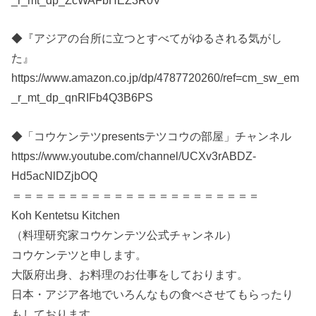
_r_mt_dp_ZcWAFbHEZ3R0V
◆『アジアの台所に立つとすべてがゆるされる気がし
た』
https://www.amazon.co.jp/dp/4787720260/ref=cm_sw_em
_r_mt_dp_qnRIFb4Q3B6PS
◆「コウケンテツpresentsテツコウの部屋」チャンネル
https://www.youtube.com/channel/UCXv3rABDZ-
Hd5acNlDZjbOQ
＝＝＝＝＝＝＝＝＝＝＝＝＝＝＝＝＝＝＝＝＝＝
Koh Kentetsu Kitchen
（料理研究家コウケンテツ公式チャンネル）
コウケンテツと申します。
大阪府出身、お料理のお仕事をしております。
日本・アジア各地でいろんなもの食べさせてもらったり
もしております。