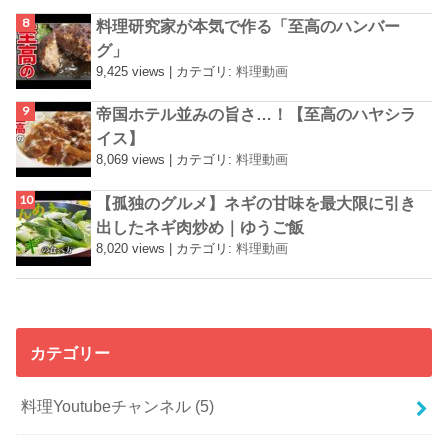
料理研究家が本気で作る「至高のハンバー
グ」
9,425 views
|
カテゴリ:
料理動画
帝国ホテル並みの旨さ…！【至高のハヤシラ
イス】
8,069 views
|
カテゴリ:
料理動画
【孤独のグルメ】ネギの甘味を最大限に引き
出したネギ肉炒め｜ゆうご飯
8,020 views
|
カテゴリ:
料理動画
カテゴリー
料理Youtubeチャンネル
(5)