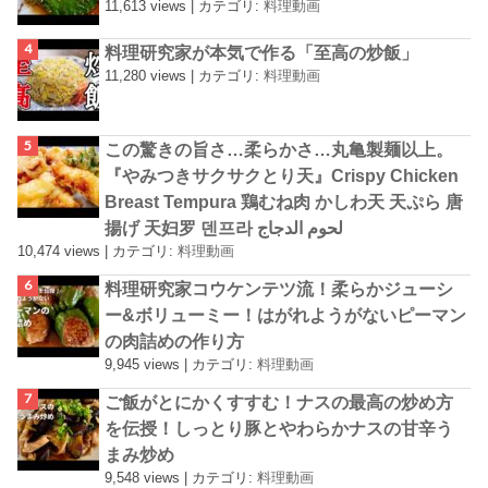
11,613 views
|
カテゴリ:
料理動画
料理研究家が本気で作る「至高の炒飯」
11,280 views
|
カテゴリ:
料理動画
この驚きの旨さ…柔らかさ…丸亀製麺以上。
『やみつきサクサクとり天』Crispy Chicken
Breast Tempura 鶏むね肉 かしわ天 天ぷら 唐
揚げ 天妇罗 덴프라 لحوم الدجاج
10,474 views
|
カテゴリ:
料理動画
料理研究家コウケンテツ流！柔らかジューシ
ー&ボリューミー！はがれようがないピーマン
の肉詰めの作り方
9,945 views
|
カテゴリ:
料理動画
ご飯がとにかくすすむ！ナスの最高の炒め方
を伝授！しっとり豚とやわらかナスの甘辛う
まみ炒め
9,548 views
|
カテゴリ:
料理動画