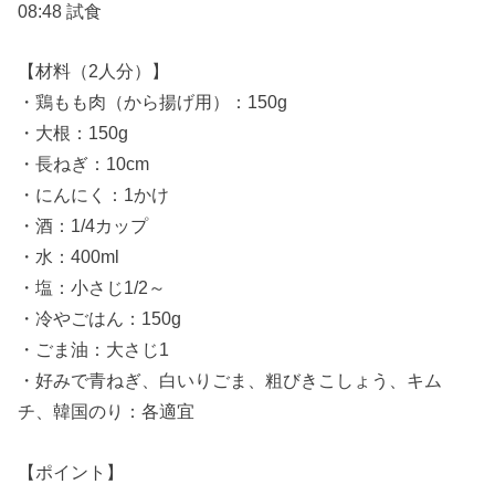
08:48 試食
【材料（2人分）】
・鶏もも肉（から揚げ用）：150g
・大根：150g
・長ねぎ：10cm
・にんにく：1かけ
・酒：1/4カップ
・水：400ml
・塩：小さじ1/2～
・冷やごはん：150g
・ごま油：大さじ1
・好みで青ねぎ、白いりごま、粗びきこしょう、キム
チ、韓国のり：各適宜
【ポイント】