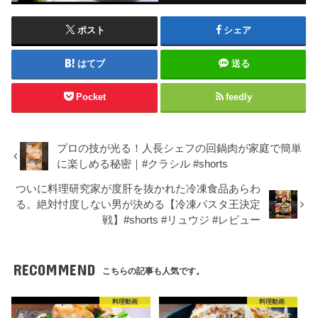
ポスト
シェア
はてブ
送る
Pocket
feedly
プロの技が光る！人長シェフの回鍋肉が家庭で簡単
に楽しめる秘密｜#クラシル #shorts
ついに料理研究家が度肝を抜かれた冷凍食品あらわ
る。絶対忖度しない男が決める【冷凍パスタ王決定
戦】#shorts #リュウジ #レビュー
RECOMMEND
こちらの記事も人気です。
料理動画
料理動画