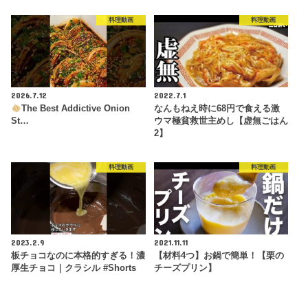
料理動画
料理動画
2026.7.12
2022.7.1
The Best Addictive Onion
なんもねえ時に68円で食える激
St…
ウマ極貧救世主めし【虚無ごはん
2】
料理動画
料理動画
2023.2.9
2021.11.11
板チョコなのに本格的すぎる！濃
【材料4つ】お鍋で簡単！【栗の
厚生チョコ｜クラシル #Shorts
チーズプリン】