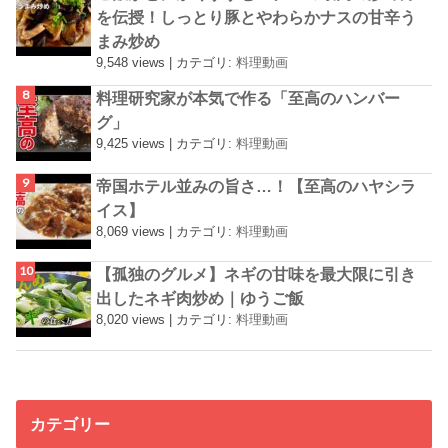
を伝授！しっとり豚とやわらかナスの甘辛う
まみ炒め
9,548 views
|
カテゴリ:
料理動画
料理研究家が本気で作る「至高のハンバー
グ」
9,425 views
|
カテゴリ:
料理動画
帝国ホテル並みの旨さ…！【至高のハヤシラ
イス】
8,069 views
|
カテゴリ:
料理動画
【孤独のグルメ】ネギの甘味を最大限に引き
出したネギ肉炒め｜ゆうご飯
8,020 views
|
カテゴリ:
料理動画
カテゴリー