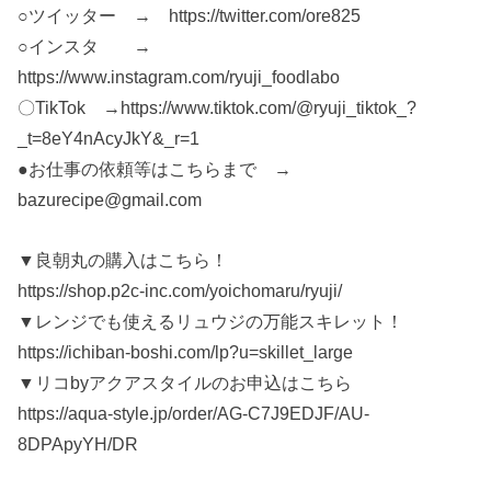
○ツイッター → https://twitter.com/ore825
○インスタ →
https://www.instagram.com/ryuji_foodlabo
〇TikTok →https://www.tiktok.com/@ryuji_tiktok_?
_t=8eY4nAcyJkY&_r=1
●お仕事の依頼等はこちらまで →
bazurecipe@gmail.com
▼良朝丸の購入はこちら！
https://shop.p2c-inc.com/yoichomaru/ryuji/
▼レンジでも使えるリュウジの万能スキレット！
https://ichiban-boshi.com/lp?u=skillet_large
▼リコbyアクアスタイルのお申込はこちら
https://aqua-style.jp/order/AG-C7J9EDJF/AU-
8DPApyYH/DR