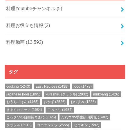
料理Youtubeチャンネル
(5)
料理お役立ち情報
(2)
料理動画
(13,592)
タグ
cooking
(5243)
Easy Recipes
(1438)
food
(1478)
japanese food
(1895)
kurashiru [クラシル]
(2932)
mukbang
(1426)
おうちごはん
(4465)
おかず
(2526)
おつまみ
(1886)
きまぐれクック
(1684)
こっさり
(1684)
こっタソの自由気ままに
(1826)
だれウマ/学生筋肉男飯
(1402)
クラシル
(2913)
コウケンテツ
(2555)
ヒカキン
(1592)