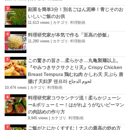
副菜を簡単3分！別名ごはん泥棒！青じそのお
いしいご飯のお供
11,613 views
|
カテゴリ:
料理動画
料理研究家が本気で作る「至高の炒飯」
11,280 views
|
カテゴリ:
料理動画
この驚きの旨さ…柔らかさ…丸亀製麺以上。
『やみつきサクサクとり天』Crispy Chicken
Breast Tempura 鶏むね肉 かしわ天 天ぷら 唐
揚げ 天妇罗 덴프라 لحوم الدجاج
10,474 views
|
カテゴリ:
料理動画
料理研究家コウケンテツ流！柔らかジューシ
ー&ボリューミー！はがれようがないピーマン
の肉詰めの作り方
9,945 views
|
カテゴリ:
料理動画
ご飯がとにかくすすむ！ナスの最高の炒め方