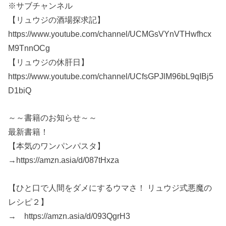
※サブチャンネル
【リュウジの酒場探求記】
https://www.youtube.com/channel/UCMGsVYnVTHwfhcx
M9TnnOCg
【リュウジの休肝日】
https://www.youtube.com/channel/UCfsGPJlM96bL9qIBj5
D1biQ
～～書籍のお知らせ～～
最新書籍！
【本気のワンパンパスタ】
→https://amzn.asia/d/087tHxza
【ひと口で人間をダメにするウマさ！ リュウジ式悪魔の
レシピ２】
→ https://amzn.asia/d/093QgrH3