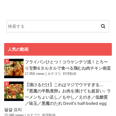
人気の動画
フライパンひとつ！コウケンテツ流！とろ〜
り甘酢&タルタルで食べる鶏むね肉チキン南蛮
17,956 views
|
カテゴリ:
料理動画
【漬けるだけ】これはマジでウマすぎる…
『悪魔の半熟煮卵』お肉を漬けても超旨い♪ ラ
ーメンちょい足し／もやし／えのき／低糖質
／味玉／悪魔のたれ Devil's half-boiled egg
달걀 요리
15,048 views
|
カテゴリ:
料理動画