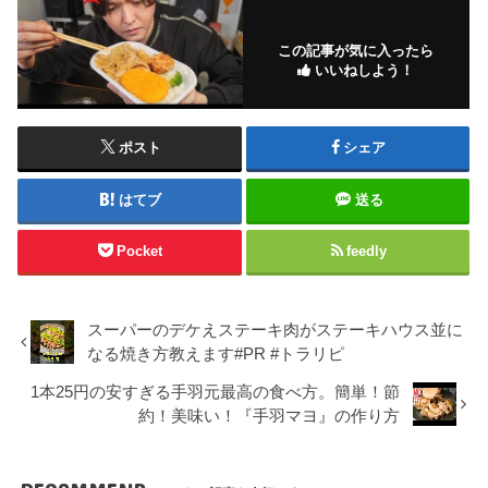
この記事が気に入ったら
いいねしよう！
ポスト
シェア
はてブ
送る
Pocket
feedly
スーパーのデケえステーキ肉がステーキハウス並に
なる焼き方教えます#PR #トラリピ
1本25円の安すぎる手羽元最高の食べ方。簡単！節
約！美味い！『手羽マヨ』の作り方