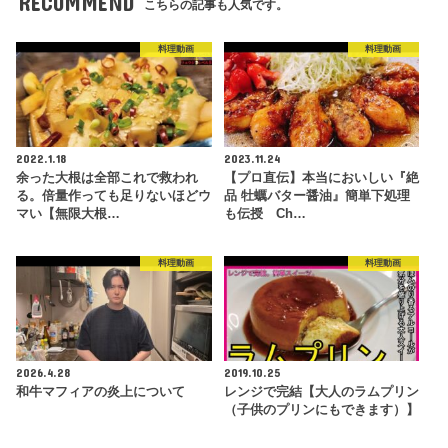
RECOMMEND
こちらの記事も人気です。
料理動画
料理動画
2022.1.18
2023.11.24
余った大根は全部これで救われ
【プロ直伝】本当においしい『絶
る。倍量作っても足りないほどウ
品 牡蠣バター醤油』簡単下処理
マい【無限大根…
も伝授 Ch…
料理動画
料理動画
2026.4.28
2019.10.25
和牛マフィアの炎上について
レンジで完結【大人のラムプリン
（子供のプリンにもできます）】