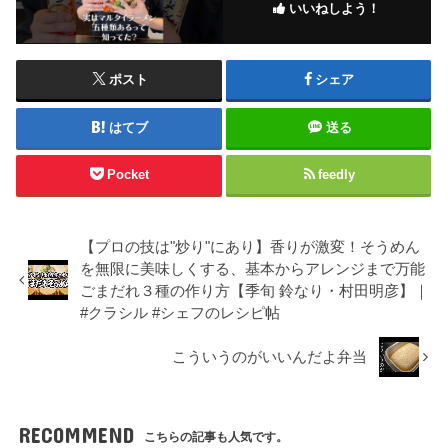
いいねしよう！
ポスト
シェア
はてブ
送る
Pocket
feedly
【プロの技は"炒り"にあり】香りが激変！そうめん
を無限に美味しくする、基本からアレンジまで万能
ごまだれ３種の作り方【季旬 鈴なり・村田明彦】｜
#クラシル #シェフのレシピ帖
こういうのがいいんだよ弁当
RECOMMEND
こちらの記事も人気です。