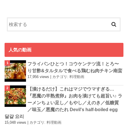
人気の動画
フライパンひとつ！コウケンテツ流！とろ〜
り甘酢&タルタルで食べる鶏むね肉チキン南蛮
17,956 views
|
カテゴリ:
料理動画
【漬けるだけ】これはマジでウマすぎる…
『悪魔の半熟煮卵』お肉を漬けても超旨い♪ ラ
ーメンちょい足し／もやし／えのき／低糖質
／味玉／悪魔のたれ Devil's half-boiled egg
달걀 요리
15,048 views
|
カテゴリ:
料理動画