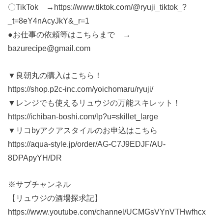
〇TikTok →https://www.tiktok.com/@ryuji_tiktok_?
_t=8eY4nAcyJkY&_r=1
●お仕事の依頼等はこちらまで →
bazurecipe@gmail.com
▼良朝丸の購入はこちら！
https://shop.p2c-inc.com/yoichomaru/ryuji/
▼レンジでも使えるリュウジの万能スキレット！
https://ichiban-boshi.com/lp?u=skillet_large
▼リコbyアクアスタイルのお申込はこちら
https://aqua-style.jp/order/AG-C7J9EDJF/AU-
8DPApyYH/DR
※サブチャンネル
【リュウジの酒場探求記】
https://www.youtube.com/channel/UCMGsVYnVTHwfhcx