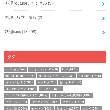
料理Youtubeチャンネル
(5)
料理お役立ち情報
(2)
料理動画
(13,598)
タグ
cooking
(5244)
Easy Recipes
(1438)
food
(1478)
japanese food
(1896)
kurashiru [クラシル]
(2933)
mukbang
(1426)
おうちごはん
(4466)
おかず
(2527)
おつまみ
(1886)
きまぐれクック
(1684)
こっさり
(1684)
こっタソの自由気ままに
(1827)
だれウマ/学生筋肉男飯
(1402)
クラシル
(2914)
コウケンテツ
(2555)
ヒカキン
(1592)
プロの味
(1694)
モッパン
(1680)
リュウジ
(2077)
レシピ
(5784)