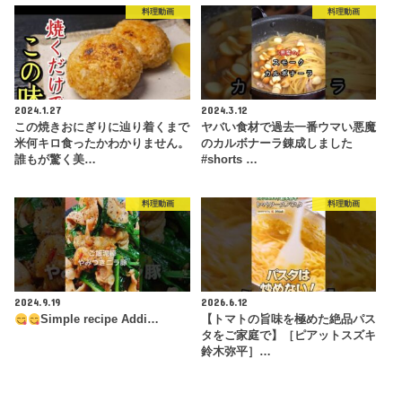
料理動画
料理動画
2024.1.27
2024.3.12
この焼きおにぎりに辿り着くまで
ヤバい食材で過去一番ウマい悪魔
米何キロ食ったかわかりません。
のカルボナーラ錬成しました
誰もが驚く美…
#shorts …
料理動画
料理動画
2024.9.19
2026.6.12
Simple recipe Addi…
【トマトの旨味を極めた絶品パス
タをご家庭で】［ピアットスズキ
鈴木弥平］…