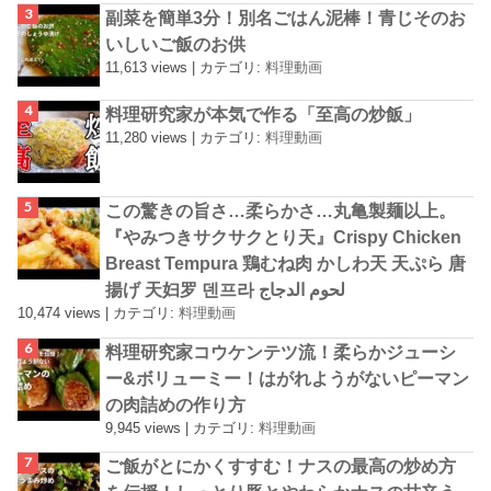
副菜を簡単3分！別名ごはん泥棒！青じそのお
いしいご飯のお供
11,613 views
|
カテゴリ:
料理動画
料理研究家が本気で作る「至高の炒飯」
11,280 views
|
カテゴリ:
料理動画
この驚きの旨さ…柔らかさ…丸亀製麺以上。
『やみつきサクサクとり天』Crispy Chicken
Breast Tempura 鶏むね肉 かしわ天 天ぷら 唐
揚げ 天妇罗 덴프라 لحوم الدجاج
10,474 views
|
カテゴリ:
料理動画
料理研究家コウケンテツ流！柔らかジューシ
ー&ボリューミー！はがれようがないピーマン
の肉詰めの作り方
9,945 views
|
カテゴリ:
料理動画
ご飯がとにかくすすむ！ナスの最高の炒め方