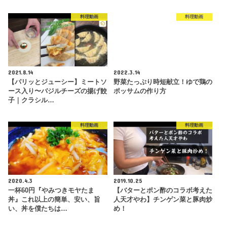
料理動画
料理動画
2021.8.14
2022.3.14
【パリッとジューシー】ミートソ
野菜たっぷり時短献立！ゆで鶏の
ース入り〜バジルチーズの揚げ餃
ポッサムの作り方
子｜クラシル…
料理動画
料理動画
2020.4.3
2019.10.25
一杯60円『やみつきモヤたま
【バターとポン酢のコラボ考えた
丼』これ以上の簡単、安い、旨
人天才やわ】チンゲン菜と豚肉炒
い、丼を僕たちは…
め！