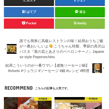
ポスト
シェア
はてブ
送る
Pocket
feedly
誰でも簡単に高級レストランの味！結局おうちご飯
が一番おいしいよ
こうちゃん特製、季節の具沢山
パスタ『菜の花とあさりのペペロンチーノ』Japane
se style Peperonchino
結局こういうのが一番ウマい【虚無ソーセージ鍋】
#shorts #リュウジ #ソーセージ #鍋 #レシピ #料理
RECOMMEND
こちらの記事も人気です。
料理動画
料理動画