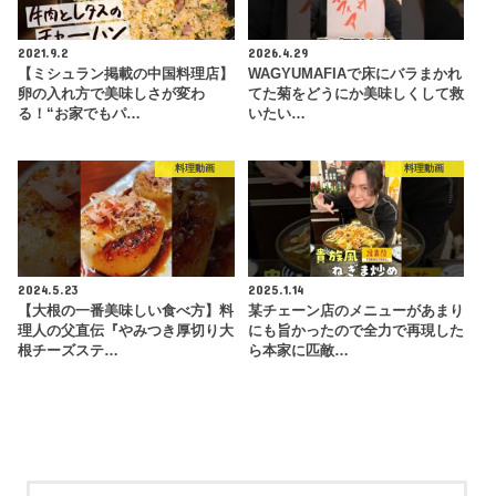
2021.9.2
2026.4.29
【ミシュラン掲載の中国料理店】
WAGYUMAFIAで床にバラまかれ
卵の入れ方で美味しさが変わ
てた菊をどうにか美味しくして救
る！“お家でもパ…
いたい…
料理動画
料理動画
2024.5.23
2025.1.14
【大根の一番美味しい食べ方】料
某チェーン店のメニューがあまり
理人の父直伝『やみつき厚切り大
にも旨かったので全力で再現した
根チーズステ…
ら本家に匹敵…