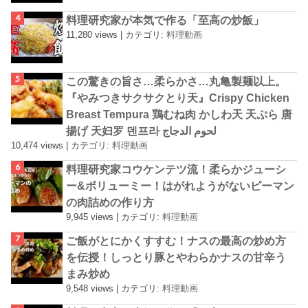
料理研究家が本気で作る「至高の炒飯」
11,280 views
|
カテゴリ:
料理動画
この驚きの旨さ…柔らかさ…丸亀製麺以上。
『やみつきサクサクとり天』Crispy Chicken
Breast Tempura 鶏むね肉 かしわ天 天ぷら 唐
揚げ 天妇罗 덴프라 لحوم الدجاج
10,474 views
|
カテゴリ:
料理動画
料理研究家コウケンテツ流！柔らかジューシ
ー&ボリューミー！はがれようがないピーマン
の肉詰めの作り方
9,945 views
|
カテゴリ:
料理動画
ご飯がとにかくすすむ！ナスの最高の炒め方
を伝授！しっとり豚とやわらかナスの甘辛う
まみ炒め
9,548 views
|
カテゴリ:
料理動画