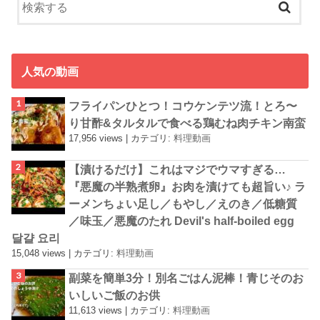
人気の動画
フライパンひとつ！コウケンテツ流！とろ〜
り甘酢&タルタルで食べる鶏むね肉チキン南蛮
17,956 views
|
カテゴリ:
料理動画
【漬けるだけ】これはマジでウマすぎる…
『悪魔の半熟煮卵』お肉を漬けても超旨い♪ ラ
ーメンちょい足し／もやし／えのき／低糖質
／味玉／悪魔のたれ Devil's half-boiled egg
달걀 요리
15,048 views
|
カテゴリ:
料理動画
副菜を簡単3分！別名ごはん泥棒！青じそのお
いしいご飯のお供
11,613 views
|
カテゴリ:
料理動画