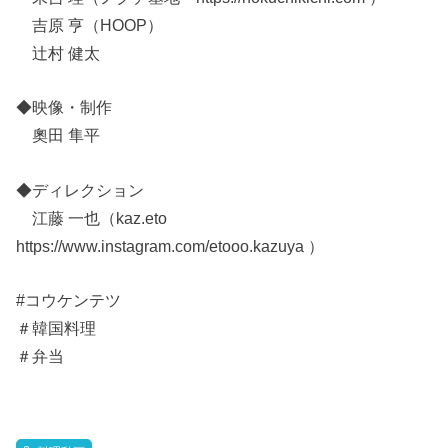
吉原 亨（HOOP）
辻村 健太
◆映像・制作
奧田 隼平
◆ディレクション
江藤 一也（kaz.eto
https://www.instagram.com/etooo.kazuya ）
#コウケンテツ
＃韓国料理
＃弁当