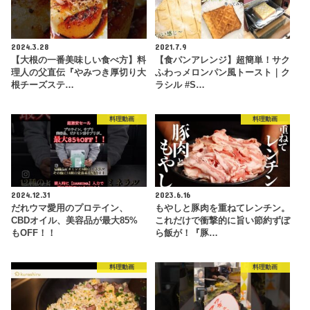
2024.3.28
2021.7.9
【大根の一番美味しい食べ方】料
【食パンアレンジ】超簡単！サク
理人の父直伝『やみつき厚切り大
ふわっメロンパン風トースト｜ク
根チーズステ…
ラシル #S…
料理動画
料理動画
2024.12.31
2023.6.16
だれウマ愛用のプロテイン、
もやしと豚肉を重ねてレンチン。
CBDオイル、美容品が最大85%
これだけで衝撃的に旨い節約ずぼ
もOFF！！
ら飯が！『豚…
料理動画
料理動画