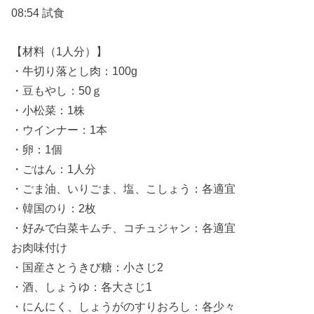
08:54 試食
【材料（1人分）】
・牛切り落とし肉：100g
・豆もやし：50ｇ
・小松菜：1株
・ウインナー：1本
・卵：1個
・ごはん：1人分
・ごま油、いりごま、塩、こしょう：各適宜
・韓国のり：2枚
・好みで白菜キムチ、コチュジャン：各適宜
お肉味付け
・国産さとうきび糖：小さじ2
・酒、しょうゆ：各大さじ1
・にんにく、しょうがのすりおろし：各少々