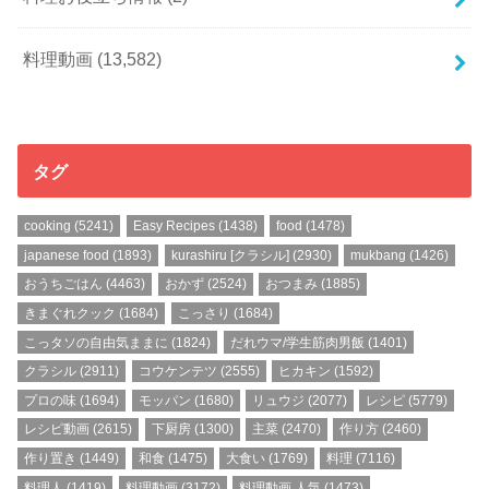
料理動画
(13,582)
タグ
cooking
(5241)
Easy Recipes
(1438)
food
(1478)
japanese food
(1893)
kurashiru [クラシル]
(2930)
mukbang
(1426)
おうちごはん
(4463)
おかず
(2524)
おつまみ
(1885)
きまぐれクック
(1684)
こっさり
(1684)
こっタソの自由気ままに
(1824)
だれウマ/学生筋肉男飯
(1401)
クラシル
(2911)
コウケンテツ
(2555)
ヒカキン
(1592)
プロの味
(1694)
モッパン
(1680)
リュウジ
(2077)
レシピ
(5779)
レシピ動画
(2615)
下厨房
(1300)
主菜
(2470)
作り方
(2460)
作り置き
(1449)
和食
(1475)
大食い
(1769)
料理
(7116)
料理人
(1419)
料理動画
(3172)
料理動画 人気
(1473)