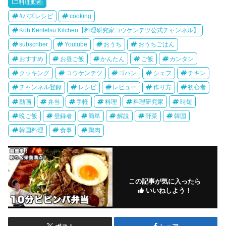
料理動画
#バズレシピ
cooking
Koh Kentetsu Kitchen【料理研究家コウケンテツ公式チャンネル】
subscriber
Youtube
おうち
おうちごはん
おすすめ
お昼ご飯
かんたん
ご飯
カンタン
クッキング
コウケンテツ
ゴハン
シェフ
チキン
チャンネル登録
レシピ
レビュー
作り方
初心者
動画
弁当
手軽
料理
料理研究家
時短
晩ご飯
登録者
簡単
解説
野菜
韓国
韓国料理
食事
鶏肉
この記事が気に入ったら
いいねしよう！