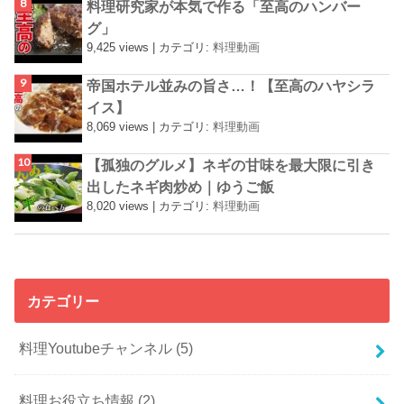
料理研究家が本気で作る「至高のハンバー
グ」
9,425 views
|
カテゴリ:
料理動画
帝国ホテル並みの旨さ…！【至高のハヤシラ
イス】
8,069 views
|
カテゴリ:
料理動画
【孤独のグルメ】ネギの甘味を最大限に引き
出したネギ肉炒め｜ゆうご飯
8,020 views
|
カテゴリ:
料理動画
カテゴリー
料理Youtubeチャンネル
(5)
料理お役立ち情報
(2)